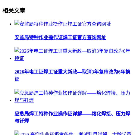
相关文章
安监局特种作业操作证焊工证官方查询网址
2026年电工证焊工证重大新政—取消3年复审改为6年换
证
应急局焊工特种作业操作证详解——熔化焊接、压力焊
与钎焊