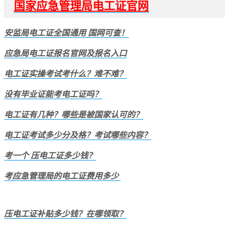
国家应急管理局电工证官网
安监局电工证全国通用 国网可查！
应急局电工证报名官网及报名入口
电工证实操考试考什么？难不难？
没有毕业证能考电工证吗？
电工证有几种？哪些是被国家认可的？
电工证考试多少分及格？考试哪些内容？
考一个 压电工证多少钱？
考应急管理局的电工证费用多少
压电工证补贴多少钱？在哪领取？