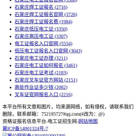
石家庄焊工证报名
(2716)
石家庄焊工证报名官网
(3726)
石家庄焊工证报名费
(1984)
石家庄低压电工证
(3350)
石家庄高压电工证
(3307)
电工证报名入口官网
(5554)
低压电工证报名入口官网
(3043)
石家庄电工证办理
(3211)
石家庄电工证如何报名
(3461)
石家庄电工证考试
(2183)
石家庄叉车证官方网站
(2151)
高处作业证多少钱
(2082)
叉车证官网报名入口
(2216)
本平台所有文章和图片，均来源网络，如有侵权，请联系我们
删除，联系邮箱：752195727#qq.com(#改为：@)
资格证报名信息平台-电工证招生网-
网站地图
冀ICP备14001324号-7
冀公网安备13010502002395