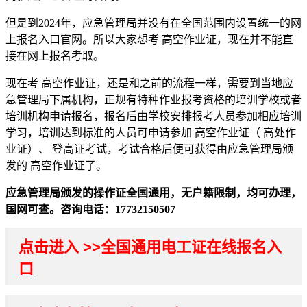
但是到2024年，应急管理局并没有在全国范围内设置统一的网
上报名入口官网。所以大家想考 高空作业证，现在并不能直
接在网上报名考取。
现在考 高空作业证，还是和之前的流程一样，需要到当地应
急管理局下属机构，正规有特种作业报考资格的培训学校或者
培训机构申请报名，报名后由学校安排报考人员参加相应培训
学习，培训达到标准的人员可申请参加 高空作业证（ 高处作
业证）、 登高证考试，考试合格后便可获得由应急管理局颁
发的 高空作业证了。
应急管理局颁发的操作证全国通用，无户籍限制，均可办理，
国网可查。咨询电话：17732150507
点击进入 >>
全国通用电工证在线报名入
口