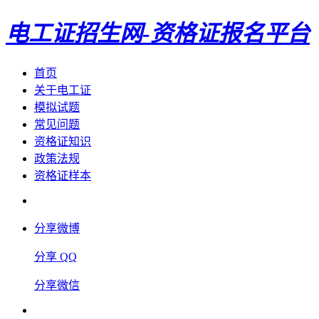
电工证招生网-资格证报名平台
首页
关于电工证
模拟试题
常见问题
资格证知识
政策法规
资格证样本
分享微博
分享 QQ
分享微信