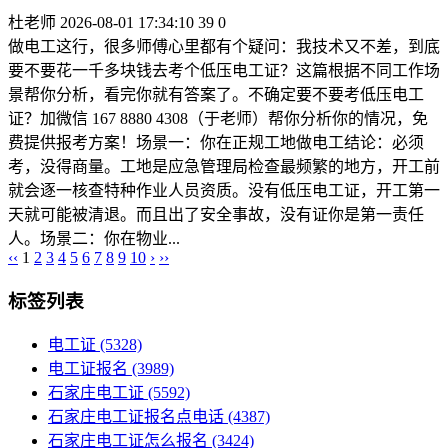
杜老师
2026-08-01 17:34:10
39
0
做电工这行，很多师傅心里都有个疑问：我技术又不差，到底
要不要花一千多块钱去考个低压电工证？这篇根据不同工作场
景帮你分析，看完你就有答案了。不确定要不要考低压电工
证？加微信 167 8880 4308（于老师）帮你分析你的情况，免
费提供报考方案！场景一：你在正规工地做电工结论：必须
考，没得商量。工地是应急管理局检查最频繁的地方，开工前
就会逐一核查特种作业人员资质。没有低压电工证，开工第一
天就可能被清退。而且出了安全事故，没有证你是第一责任
人。场景二：你在物业...
‹‹
1
2
3
4
5
6
7
8
9
10
›
››
标签列表
电工证
(5328)
电工证报名
(3989)
石家庄电工证
(5592)
石家庄电工证报名点电话
(4387)
石家庄电工证怎么报名
(3424)