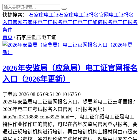
快捷搜索：
石家庄电工证
石家庄电工证报名官网
电工证报名
入口官网
石家庄电工证报名
电工证
电工证如何报名
电工证报名
条件
首页
/ 石家庄低压电工证
2026年安监局（应急局）电工证官网报名
入口（2026年更新）
于老师
2026-08-06 09:51:20
101675
0
2025年安监局电工证官网报名入口，想要考电工证去哪里报？
2026年电工证考试报名入口官网（附报名网址）
http://m.03118888.com/8925.html一、电工证介绍电工证是电工
特种作业操作证的简称，可以在各地安监局官网登录报名。要
通过正规培训机构进行培训，再由培训机构上报材料由市级安
监局人员考核，通过理论和实践操作考试，然后由国家安全生