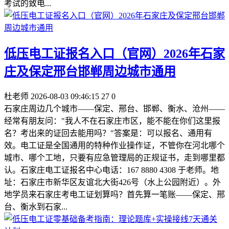
考试的致电...
低压电工证报名入口（官网）2026年石家
庄及保定邢台邯郸周边城市通用
杜老师
2026-08-03 09:46:15
27
0
石家庄周边几个城市——保定、邢台、邯郸、衡水、沧州——
经常有朋友问："我人不在石家庄市区，能不能在你们这里报
名？考出来的证回去能用吗？"答案是：可以报名、通用有
效。电工证是全国通用的特种作业操作证，不管你在河北哪个
城市、哪个工地，只要有应急管理局的正规证书，走到哪里都
认。石家庄电工证报名中心电话：167 8880 4308 于老师。地
址：石家庄市新华区友谊北大街426号（水上公园附近）。外
地学员来石家庄考电工证划算吗？首先算一笔账——保定、邢
台、衡水到石家...