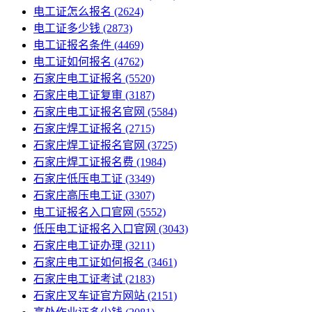
电工证怎么报名
(2624)
电工证多少钱
(2873)
电工证报名条件
(4469)
电工证如何报名
(4762)
石家庄电工证报名
(5520)
石家庄电工证复审
(3187)
石家庄电工证报名官网
(5584)
石家庄焊工证报名
(2715)
石家庄焊工证报名官网
(3725)
石家庄焊工证报名费
(1984)
石家庄低压电工证
(3349)
石家庄高压电工证
(3307)
电工证报名入口官网
(5552)
低压电工证报名入口官网
(3043)
石家庄电工证办理
(3211)
石家庄电工证如何报名
(3461)
石家庄电工证考试
(2183)
石家庄叉车证官方网站
(2151)