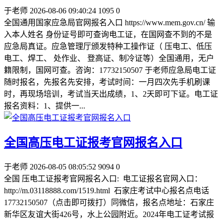
于老师
2026-08-06 09:40:24
1095
0
全国通用国家应急局官网报名入口 https://www.mem.gov.cn/ 输
入本人姓名 身份证号即可查询电工证，在国网查不到的不是
应急局真证。应急管理厅颁发特种工操作证（ 压电工、低压
电工、焊工、 处作业、 登高证、制冷证等）全国通用，无户
籍限制，国网可查。咨询：17732150507 于老师应急局电工证
随时报名，先报名先安排，考试时间：一月四次先手机刷课
时，再现场培训，考试当天出成绩，1、2天即可下证。电工证
报名资料：1、提供一...
全国高压电工证报考官网报名入口
于老师
2026-08-05 08:05:52
9094
0
全国 压电工证报考官网报名入口: 电工证报名官网入口：
http://m.03118888.com/1519.html 石家庄考试中心报名点电话
17732150507（点击即可拨打）同微信，报名点地址：石家庄
新华区友谊大街426号，水上公园附近。2024年电工证考试报