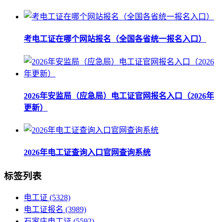
考电工证在哪个网站报名（全国各省统一报名入口）
2026年安监局（应急局）电工证官网报名入口（2026年
更新）
2026年电工证查询入口官网查询系统
标签列表
电工证
(5328)
电工证报名
(3989)
石家庄电工证
(5592)