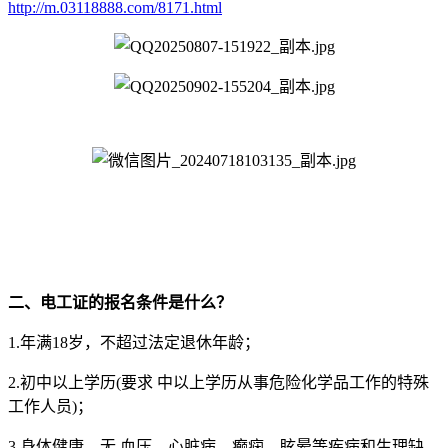
http://m.03118888.com/8171.html
二、电工证的报名条件是什么？
1.年满18岁，不超过法定退休年龄；
2.初中以上学历(要求 中以上学历从事危险化学品工作的特殊
工作人员)；
3.身体健康，无 血压、心脏病、癫痫、眩晕等疾病和生理缺