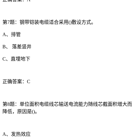
第7题：钢带铠装电缆适合采用()敷设方式。
A、排管
B、 落差竖井
C、直埋地下
正确答案：C
第8题：单位面积电缆线芯输送电流能力随线芯截面积增大而
降低，原因是()。
A、发热效应