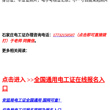
身份证、毕业证照片，电子考核登记表，小一寸白底免冠照片
石家庄电工证办理咨询电话：
17732150507
（
点击即可直接拨
打
）于老师 同微信
。
更多相关阅读：
点击进入 >>
全国通用电工证在线报名入
口
安监局电工证全国通用 国网可查！