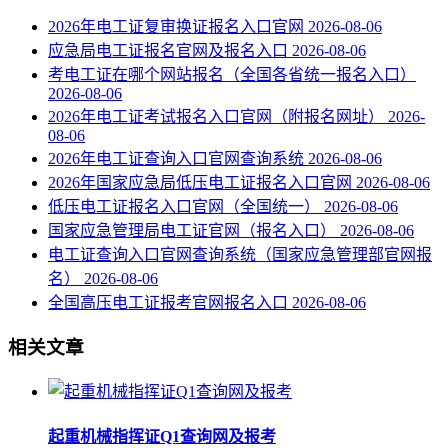
2026年电工证复审换证报名入口官网
2026-08-06
应急局电工证报名官网及报名入口
2026-08-06
考电工证在哪个网站报名（全国各省统一报名入口）
2026-08-06
2026年电工证考试报名入口官网（附报名网址）
2026-
08-06
2026年电工证查询入口官网查询系统
2026-08-06
2026年国家应急局低压电工证报名入口官网
2026-08-06
低压电工证报名入口官网（全国统一）
2026-08-06
国家应急管理局电工证官网（报名入口）
2026-08-06
电工证查询入口官网查询系统（国家应急管理部官网报
名）
2026-08-06
全国高压电工证报考官网报名入口
2026-08-06
相关文章
起重机械指挥证Q1查询网及报考