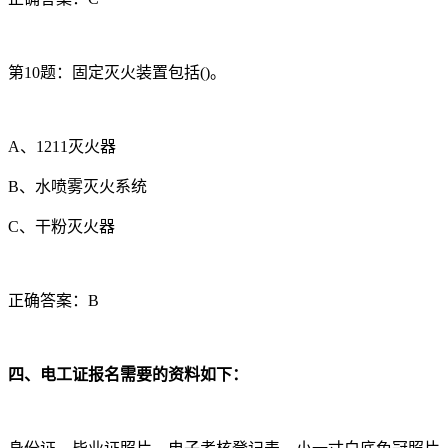
第10题：固定灭火装置包括()。
A、1211灭火器
B、水喷雾灭火系统
C、干粉灭火器
正确答案：B
四、电工证报名需要的资料如下：