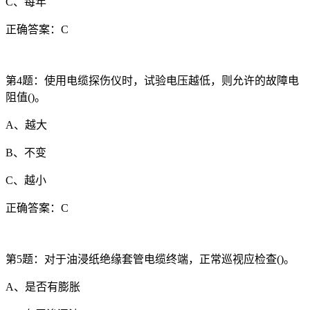
C、每年
正确答案：C
第4题：使用电缆探伤仪时，试验电压越低，则允许的故障电
阻值()。
A、越大
B、不变
C、越小
正确答案：C
第5题：对于油浸纸绝缘套管电缆终端，正常巡视应检查()。
A、是否有膨胀