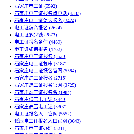
石家庄电工证
(5592)
石家庄电工证报名点电话
(4387)
石家庄电工证怎么报名
(3424)
电工证怎么报名
(2624)
电工证多少钱
(2873)
电工证报名条件
(4469)
电工证如何报名
(4762)
石家庄电工证报名
(5520)
石家庄电工证复审
(3187)
石家庄电工证报名官网
(5584)
石家庄焊工证报名
(2715)
石家庄焊工证报名官网
(3725)
石家庄焊工证报名费
(1984)
石家庄低压电工证
(3349)
石家庄高压电工证
(3307)
电工证报名入口官网
(5552)
低压电工证报名入口官网
(3043)
石家庄电工证办理
(3211)