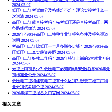
2024-05-07
低压电工证考试80分及格线难不难？理论实操考什么一
次说清
2024-05-07
高压电工证能直接考吗？先考低压还是直接考高压，两
条路线帮你选
2024-05-07
2026年石家庄高压电工特种作业证报名条件及报名渠道
说明
2024-05-07
考高压电工证比低压一个月多赚多少钱？2026石家庄高
压低压电工真实薪资差距
2024-05-07
高压电工证好找工作吗？2026年持证上岗的5大就业方向
2024-05-07
无证上岗罚多少？低压电工必知的8条安全红线2026年处
罚标准全公开
2024-05-07
低压电工证和建筑电工证有什么区别？想去工地工厂物
业分别该考哪个证
2024-05-07
2026年焊工证报名入口官网
2024-05-07
相关文章