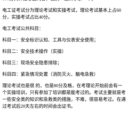
电工证考试分为理论考试和实操考试，理论考试基本上占60
分，实操考试占比40分。
电工考试公共科目：
科目一：安全标识认知、工具与仪表安全使用；
科目二：安全技术操作（实操）
科目三：现场安全隐患排除；
科目四：紧急情况处置（消防灭火、触电急救）
理论考试也是很 的，也是80分及格，在考理论开始前会有一
个实操培训，只有参加了培训都是能考过的。考试主要就是考
一些安全类的知识和急救类的措施，不难，很容易考过。在通
过考试后20天左右的时间会出证书。