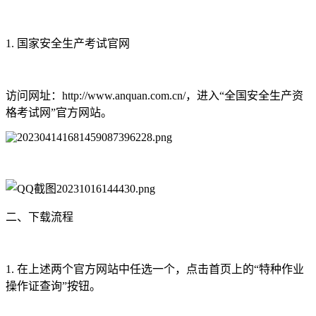
1. 国家安全生产考试官网
访问网址：http://www.anquan.com.cn/，进入“全国安全生产资
格考试网”官方网站。
二、下载流程
1. 在上述两个官方网站中任选一个，点击首页上的“特种作业
操作证查询”按钮。