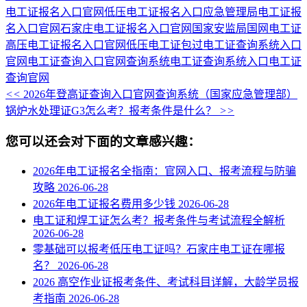
电工证报名入口官网
低压电工证报名入口
应急管理局电工证报
名入口官网
石家庄电工证报名入口官网
国家安监局国网电工证
高压电工证报名入口官网
低压电工证包过
电工证查询系统入口
官网
电工证查询入口官网查询系统
电工证查询系统入口
电工证
查询官网
<<
2026年登高证查询入口官网查询系统（国家应急管理部）
锅炉水处理证G3怎么考？报考条件是什么？
>>
您可以还会对下面的文章感兴趣：
2026年电工证报名全指南：官网入口、报考流程与防骗
攻略
2026-06-28
2026年电工证报名费用多少钱
2026-06-28
电工证和焊工证怎么考？报考条件与考试流程全解析
2026-06-28
零基础可以报考低压电工证吗？石家庄电工证在哪报
名？
2026-06-28
2026 高空作业证报考条件、考试科目详解，大龄学员报
考指南
2026-06-28