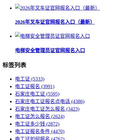
2026年叉车证官网报名入口（最新）
电梯安全管理员证官网报名入口
标签列表
电工证
(5333)
电工证报名
(3991)
石家庄电工证
(5595)
石家庄电工证报名点电话
(4386)
石家庄电工证怎么报名
(3423)
电工证怎么报名
(2624)
电工证多少钱
(2872)
电工证报名条件
(4470)
电工证如何报名
(4762)