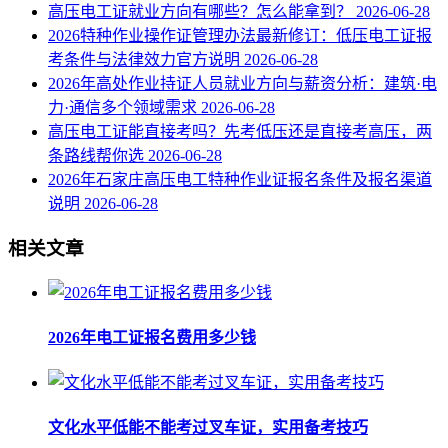
高压电工证就业方向有哪些？怎么能拿到？
2026-06-28
2026特种作业操作证管理办法最新修订：低压电工证报
考条件与法律效力官方说明
2026-06-28
2026年高处作业持证人员就业方向与薪资分析：建筑·电
力·通信多个领域需求
2026-06-28
高压电工证能直接考吗？先考低压还是直接考高压，两
条路线帮你选
2026-06-28
2026年石家庄高压电工特种作业证报名条件及报名渠道
说明
2026-06-28
相关文章
2026年电工证报名费用多少钱
文化水平低能不能考过叉车证，实用备考技巧