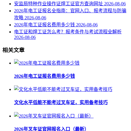
安监局特种作业操作证焊工证官方查询网址
2026-08-06
2026年电工证报名全指南：官网入口、报考流程与防骗
攻略
2026-08-06
2026年电工证报名费用多少钱
2026-08-06
电工证和焊工证怎么考？报考条件与考试流程全解析
2026-08-06
相关文章
2026年电工证报名费用多少钱
文化水平低能不能考过叉车证，实用备考技巧
2026年叉车证官网报名入口（最新）