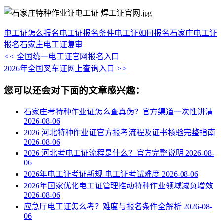
电工证怎么报名
电工证报名条件
电工证如何报名
石家庄电工证
报名
石家庄电工证复审
<<
全国统一电工证官网报名入口
2026年全国叉车证网上查询入口
>>
您可以还会对下面的文章感兴趣：
石家庄考特种作业证怎么查真伪？官方渠道一次性讲清
2026-08-06
2026 河北特种作业证官方报考流程及证书核验完整指南
2026-08-06
2026 河北考电工证流程是什么？官方完整说明
2026-08-
06
2026年电工证考证新规 电工证考试难度
2026-08-06
2026年国家优化电工证管理推动特种作业领域减负增效
2026-08-06
应急厅电工证怎么考？难度与报名条件全解析
2026-08-
06