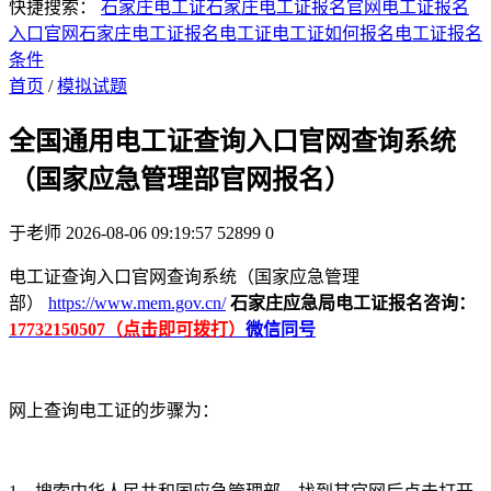
快捷搜索：
石家庄电工证
石家庄电工证报名官网
电工证报名
入口官网
石家庄电工证报名
电工证
电工证如何报名
电工证报名
条件
首页
/
模拟试题
全国通用电工证查询入口官网查询系统
（国家应急管理部官网报名）
于老师
2026-08-06 09:19:57
52899
0
电工证查询入口官网查询系统（国家应急管理
部）
https://www.mem.gov.cn/
石家庄应急局电工证报名咨询：
17732150507（点击即可拨打）
微信同号
网上查询电工证的步骤为：