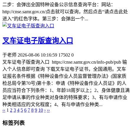
二步：会弹出全国特种设备公示信息查询平台：网站：
http://cnse.samr.gov.cn/点击就可以查询，然后点击“请点击此处
进入”的红色字体。第三步：会弹出一个...
叉车证电子版查询入口
于老师
2026-08-06 10:16:59
17502
0
叉车证电子版查询入口 https://cnse.samr.gov.cn/info-pub/pub 输
入个人信息即可查询 下载叉车证电子证书，全国通用。叉车
证报名条件根据《特种设备作业人员监督管理办法》(国家质
检总局令第70号)第十条：申请《特种设备作业人员证》的人
员应当符合下列条件：1、年龄18周岁以上；2、身体健康且满
足申请从事的作业种类对身体的特殊要求；3、有与申请作业
种类相适应的文化程度；4、有与申请作业种类...
‹‹
1
2
3
4
5
6
7
8
9
10
›
››
标签列表