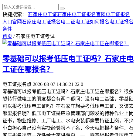
快捷搜索：
石家庄电工证
石家庄电工证报名官网
电工证报名
入口官网
石家庄电工证报名
电工证
电工证如何报名
电工证报名
条件
首页
/ 石家庄电工证考试
零基础可以报考低压电工证吗？石家庄电
工证在哪报名？
电工证报名点
2026-08-07 14:36:21
22
0
零基础可以报考低压电工证吗？石家庄电工证在哪报名？很多
想转行做电工的朋友都会有两个疑问：没有电工基础，零基础
可以报考低压电工证吗？在石家庄想要考低压电工证，又该去
哪里报名呢？低压电工证是应急管理部门颁发的特种作业上岗
证书，物业维修、工厂电工、水电安装都需要持证上岗，不少
小白担心自己没有实操经验报不了名，今天就把报考条件、石
家庄报名渠道一次性给大家讲明白。一、零基础报考低压电工