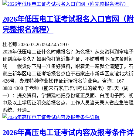
2026年低压电工证考试报名入口官网（附
完整报名流程）
杜老师
2026-07-26 09:42:45
59
0
2026年低压电工证什么时候报名？怎么报？从交资料到拿电子
证到底要多久？如果你打算近期考证，不妨看看下面这条时间
线——假设你下周一准备好资料，跟着走一遍就全清楚了。石
家庄新华区电工证考培报名点位于石家庄市新华区友谊北大街
426号，办理特种作业操作证新培报名等业务。咨询：167
8880 4308 于老师（能来石家庄培训考试的致电）第1天（周
一）：提交资料，学籍建档把身份证正反面、白底电子照、初
中及以上学历证明交给报名点，工作人员当天录入省应急管理
系统、开通...
2026年高压电工证考试内容及报考条件详