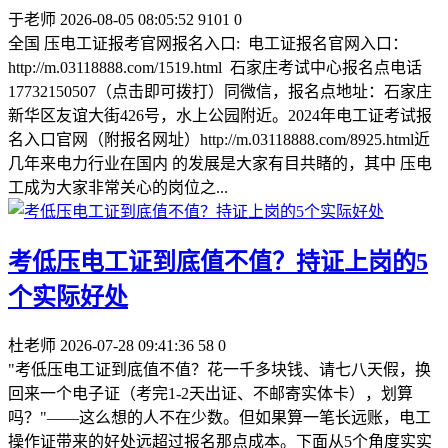
于老师
2026-08-05 08:05:52
9101
0
全国 压电工证报考官网报名入口: 电工证报名官网入口：
http://m.03118888.com/1519.html 石家庄考试中心报名点电话
17732150507（点击即可拨打）同微信，报名点地址：石家庄
新华区友谊大街426号，水上公园附近。2024年电工证考试报
名入口官网（附报名网址）http://m.03118888.com/8925.html近
几年来电力行业在国内 的发展是大家有目共睹的，其中 压电
工成为大家非常关心的岗位之...
考低压电工证到底值不值？持证上岗的5
个实际好处
杜老师
2026-07-28 09:41:36
58
0
"考低压电工证到底值不值？花一千多块钱、请七八天假，换
回来一个电子证（考完1-2天出证、不邮寄实体卡），划算
吗？"——这么想的人不在少数。但如果算一笔长远账，电工
操作证带来的好处远超过报名那点成本。下面从5个角度实实