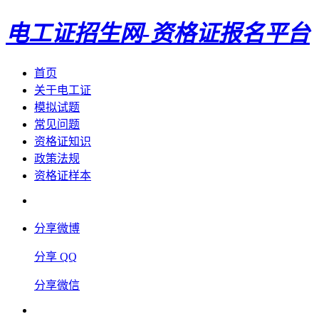
电工证招生网-资格证报名平台
首页
关于电工证
模拟试题
常见问题
资格证知识
政策法规
资格证样本
分享微博
分享 QQ
分享微信