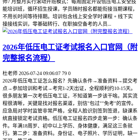
师7 月整月实行滚动开班模式：每周固定开设低压电工安全技
能培训班，循环招生授课，学员随时报名都能衔接当期课程，
不用长时间等待排期。培训包含线上安全学时课程 + 线下实
操接线实训，零基础转行、在职抽空备考的人员...
2026年低压电工证考试报名入口官网（附
完整报名流程）
杜老师
2026-07-24 09:06:07
79
0
2026年低压电工证怎么报名？先确认条件→准备资料→提交考
点→参加培训和考试→考完1-2天出证，全程顺利约10-15天。
很多朋友第一次考低压电工证，不知道第一步该干啥。其实流
程很清晰，关键是找对报名渠道，别信"包过""免考"的宣传。
应急局对学时监管非常严格，全程人脸识别签到签退，缺课系
统直接锁定考试资格。低压电工证报名四步走第一步：确认条
件。年满18周岁、初中以上学历、身体健康，满足这三条就
行。第二步：准备资料。身份证、电子照片、学历证明，缺一