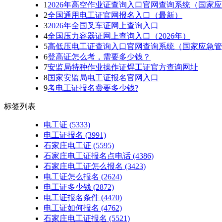
1
2026年高空作业证查询入口官网查询系统（国家
2
全国通用电工证官网报名入口（最新）
3
2026年全国叉车证网上查询入口
4
全国压力容器证网上查询入口（2026年）
5
高低压电工证查询入口官网查询系统（国家应急管
6
登高证怎么考，需要多少钱？
7
安监局特种作业操作证焊工证官方查询网址
8
国家安监局电工证报名官网入口
9
考电工证报名费要多少钱?
标签列表
电工证
(5333)
电工证报名
(3991)
石家庄电工证
(5595)
石家庄电工证报名点电话
(4386)
石家庄电工证怎么报名
(3423)
电工证怎么报名
(2624)
电工证多少钱
(2872)
电工证报名条件
(4470)
电工证如何报名
(4762)
石家庄电工证报名
(5521)