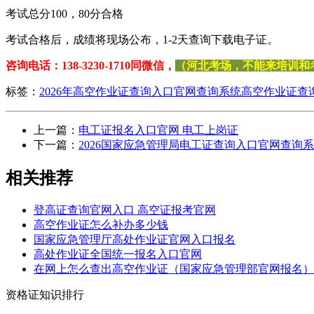
考试总分100，80分合格
考试合格后，成绩将现场公布，1-2天查询下载电子证。
咨询电话：138-3230-1710同微信，
（河北考场，不能来培训和
标签：
2026年高空作业证查询入口官网查询系统
高空作业证查
上一篇：
电工证报名入口官网 电工上岗证
下一篇：
2026国家应急管理局电工证查询入口官网查询
相关推荐
登高证查询官网入口 高空证报考官网
高空作业证怎么补办多少钱
国家应急管理厅高处作业证官网入口报名
高处作业证全国统一报名入口官网
在网上怎么查出高空作业证（国家应急管理部官网报名）
资格证知识排行