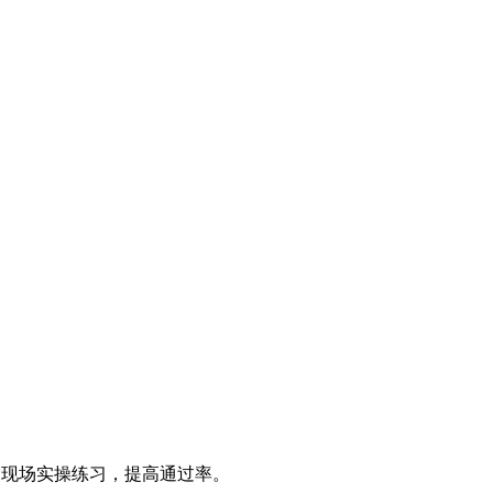
和现场实操练习，提高通过率。