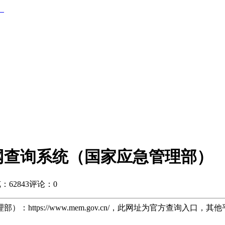
官网查询系统（国家应急管理部）
：62843
评论：0
https://www.mem.gov.cn/，此网址为官方查询入口，