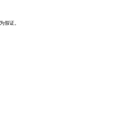
台均为假证。