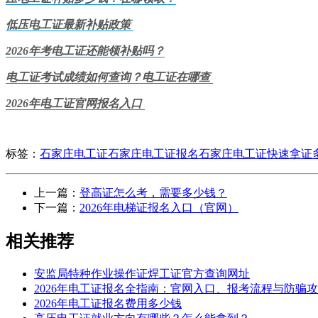
低压电工证最新补贴政策
2026年考电工证还能领补贴吗？
电工证考试成绩如何查询？电工证在哪查
2026年电工证官网报名入口
标签：
石家庄电工证
石家庄电工证报名
石家庄电工证快速拿证
上一篇：
登高证怎么考，需要多少钱？
下一篇：
2026年电梯证报名入口（官网）
相关推荐
安监局特种作业操作证焊工证官方查询网址
2026年电工证报名全指南：官网入口、报考流程与防骗
2026年电工证报名费用多少钱