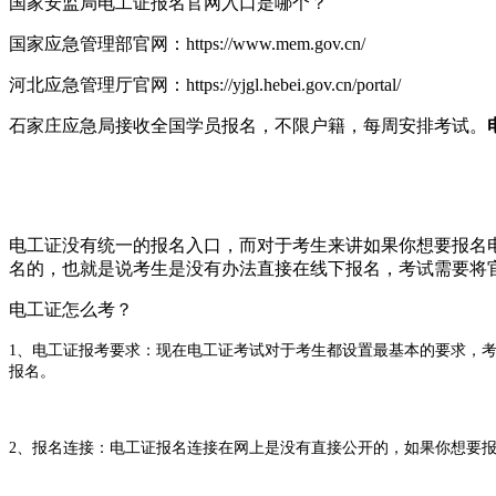
国家安监局电工证报名官网入口是哪个？
国家应急管理部官网：https://www.mem.gov.cn/
河北应急管理厅官网：https://yjgl.hebei.gov.cn/portal/
石家庄应急局接收全国学员报名，不限户籍，每周安排考试。
电工证没有统一的报名入口，而对于考生来讲如果你想要报名
名的，也就是说考生是没有办法直接在线下报名，考试需要将
电工证怎么考？
1、电工证报考要求：现在电工证考试对于考生都设置最基本的要求，
报名。
2、报名连接：电工证报名连接在网上是没有直接公开的，如果你想要