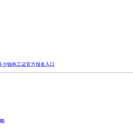
多少钱
电工证官方报名入口
攻略