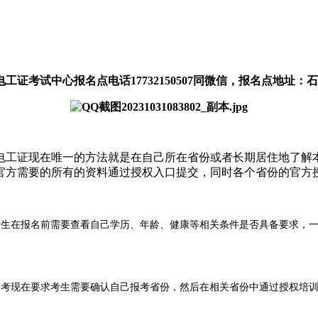
电工证考试中心报名点电话17732150507同微信，报名点地址
电工证现在唯一的方法就是在自己所在省份或者长期居住地了解
官方需要的所有的资料通过授权入口提交，同时各个省份的官方
考生在报名前需要查看自己学历、年龄、健康等相关条件是否具备要求，
报考现在要求考生需要确认自己报考省份，然后在相关省份中通过授权培