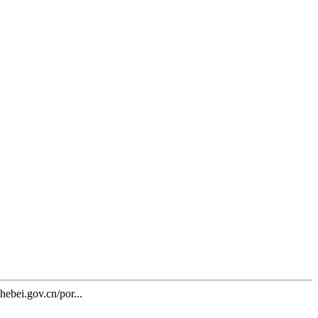
ov.cn/por...