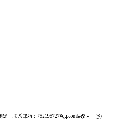
箱：752195727#qq.com(#改为：@)