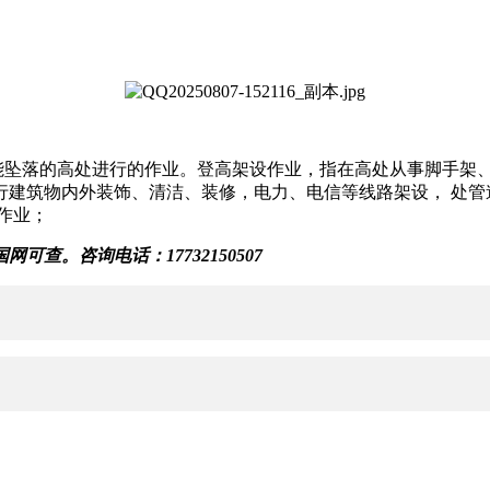
能坠落的
高
处进行的作业。登
高
架设作业，指在
高
处从事脚手架
行建筑物内外装饰、清洁、装修，电力、电信等线路架设， 处管
作业；
。咨询电话：17732150507