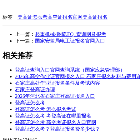
标签：
登高证怎么考
高空证报名官网
登高证报名
上一篇：
起重机械指挥证Q1查询网及报考
下一篇：
国家安监局电工证报名官网入口
相关推荐
登高证查询入口官网查询系统（国家应急管理部）
2026年高空作业证官网报名入口 石家庄报名材料与费用
石家庄高处作业证报名条件及考试内容
石家庄登高证办理
2026年河北省石家庄登高证报名入口
登高证怎么考
登高证怎么考 怎么报名考试
登高证怎么考 考登高证在哪里报名
登高证怎么考 高空考证报名入口官网
登高证怎么考？登高证报名费多少钱？