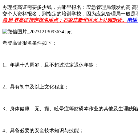
办理登
高
证需要多少钱，去哪里报名：应急管理局颁发的
高
高
交个人资料报名，到指定的培训学校，因为应急管理局一般是
急局 登高证指定报名地点：石家庄新华区水上公园附近。
电话：
考登
高
证报名条件如下：
1、年满十八周岁，且不超过法定退休年龄；
2、具有初中及以上文化程度；
3、身体健康，无、癫、眩晕症等妨碍本作业的其他及生理缺
4、具备必要的安全技术知识与技能；