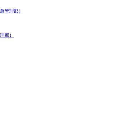
应急管理部）
理部）