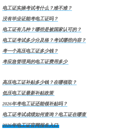
电工证实操考试考什么？难不难？
没有毕业证能考电工证吗？
电工证有几种？哪些是被国家认可的？
电工证考试多少分及格？考试哪些内容？
考一个
高
压电工证多少钱？
考应急管理局的电工证费用多少
高
压电工证补贴多少钱？在哪领取？
低压电工证最新补贴政策
2026年考电工证还能领补贴吗？
电工证考试成绩如何查询？电工证在哪查
2026年电工证官网报名入口