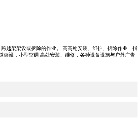
、跨越架架设或拆除的作业。
高
高处安装、维护、拆除作业，指
道架设，小型空调 高处安装、维修，各种设备设施与户外广告