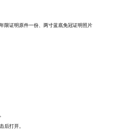
作年限证明原件一份、两寸蓝底免冠证明照片
。
点击后打开。