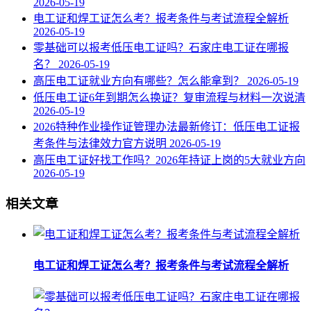
2026-05-19
电工证和焊工证怎么考？报考条件与考试流程全解析
2026-05-19
零基础可以报考低压电工证吗？石家庄电工证在哪报
名？
2026-05-19
高压电工证就业方向有哪些？怎么能拿到？
2026-05-19
低压电工证6年到期怎么换证？复审流程与材料一次说清
2026-05-19
2026特种作业操作证管理办法最新修订：低压电工证报
考条件与法律效力官方说明
2026-05-19
高压电工证好找工作吗？2026年持证上岗的5大就业方向
2026-05-19
相关文章
电工证和焊工证怎么考？报考条件与考试流程全解析