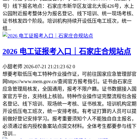
号）线下报名地点：石家庄市新华区友谊北大街426号，水上
公园附近报考整体分为报名登记、线下培训、统一现场考核、
证书核发四个阶段。培训机构持续开设低压电工班次，统一
组...
2026 电工证报考入口｜石家庄合规站点
小甜老师
2026-07-21 21:21:23
62
0
想要考取低压电工特种作业操作证，可前往国家应急管理部官
网https://www.mem.gov.cn/查阅官方报考指引。证书由石家庄
应急管理局核发，全国通用，报考不限户籍。证书数据接入国
家官方平台，支持线上核验。特种作业操作证完整流程包含报
名登记、线下培训、现场统一考核、证书核发。培训机构定期
开设低压电工班次，统一安排考核。有考证打算的人员可以提
前做好登记安排学习。报考重要须知个人不能独自自主报名，
必须通过省内授权备案站点提交材料。全体考生都要参与线下
培训...