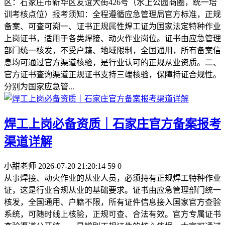
区：石家庄市新华区友谊大街426号（水上公园商圈，统一培
训考核点位）报考须知：全程遵循应急管理局官方标准，正规
备案、可查可溯一、证书正规属性焊工证为国家法定特种作业
上岗证书，适用于各类焊接、动火作业岗位。证书由应急管理
部门统一核发，不受户籍、地域限制，全国通用，所有备案信
息均可通过官方渠道核验，是行业认可的正规从业资质。二、
官方证书查询渠道正规证书支持三端核验，保障持证合规性。
分别为国家应急管...
焊工上岗必备资质｜石家庄官方备案报考
渠道详解
小甜老师
2026-07-20 21:20:14
59
0
从事焊接、动火作业的从业人员，必须持有正规焊工特种作业
证，这是行业合规从业的基础要求。证书由应急管理部门统一
核发，全国通用、户籍不限，所有证件信息接入国家官方查验
系统，可随时线上核验，正规可查、合法有效。官方专属证书