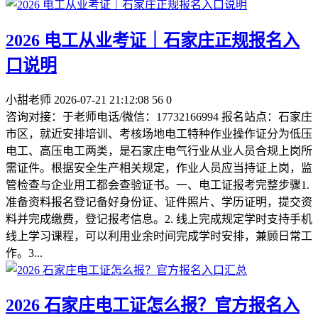
2026 电工从业考证｜石家庄正规报名入
口说明
小甜老师
2026-07-21 21:12:08
56
0
咨询对接：于老师电话/微信：17732166994 报名站点：石家庄
市区，就近安排培训、考核场地电工特种作业操作证分为低压
电工、高压电工两类，是石家庄电气行业从业人员合规上岗所
需证件。根据安全生产相关规定，作业人员应当持证上岗，监
管检查与企业用工都会查验证书。一、电工证报考完整步骤1.
准备资料报名登记备好身份证、证件照片、学历证明，提交资
料并完成缴费，登记报考信息。2. 线上完成规定学时支持手机
线上学习课程，可以利用业余时间完成学时安排，兼顾日常工
作。3...
2026 石家庄电工证怎么报？官方报名入