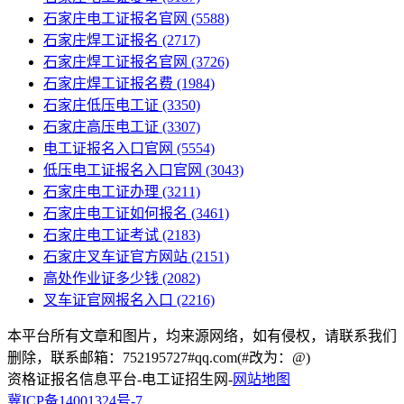
石家庄电工证报名官网
(5588)
石家庄焊工证报名
(2717)
石家庄焊工证报名官网
(3726)
石家庄焊工证报名费
(1984)
石家庄低压电工证
(3350)
石家庄高压电工证
(3307)
电工证报名入口官网
(5554)
低压电工证报名入口官网
(3043)
石家庄电工证办理
(3211)
石家庄电工证如何报名
(3461)
石家庄电工证考试
(2183)
石家庄叉车证官方网站
(2151)
高处作业证多少钱
(2082)
叉车证官网报名入口
(2216)
本平台所有文章和图片，均来源网络，如有侵权，请联系我们
删除，联系邮箱：752195727#qq.com(#改为：@)
资格证报名信息平台-电工证招生网-
网站地图
冀ICP备14001324号-7