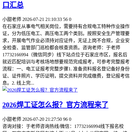
口汇总
小甜老师
2026-07-21 21:10:33
56
0
在石家庄从事电气相关岗位，需要持有合规电工特种作业操作
证，分为低压电工、高压电工两个类别。按照安全生产管理要
求，开展电气作业必须持对应证件，无证上岗不合规，企业安
全检查、监管部门巡检都会核查资质。咨询老师：于老师
17732166994（微信同步）线下站点位于石家庄市区，报名后
就近匹配培训与考核场地想要规范完成报考，可参考完整报考
流程：一、电工证报考完整步骤1. 准备资料报名登记备好身份
证、证件照片、学历证明，提交资料并完成缴费，登记报考信
息。2. 线上完...
2026焊工证怎么报？官方流程来了
小甜老师
2026-07-20 21:27:50
96
0
咨询对接：于老师咨询热线/微信：17732166994线下报名校