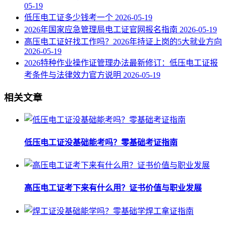
05-19
低压电工证多少钱考一个
2026-05-19
2026年国家应急管理局电工证官网报名指南
2026-05-19
高压电工证好找工作吗？2026年持证上岗的5大就业方向
2026-05-19
2026特种作业操作证管理办法最新修订：低压电工证报
考条件与法律效力官方说明
2026-05-19
相关文章
低压电工证没基础能考吗？零基础考证指南
高压电工证考下来有什么用？证书价值与职业发展