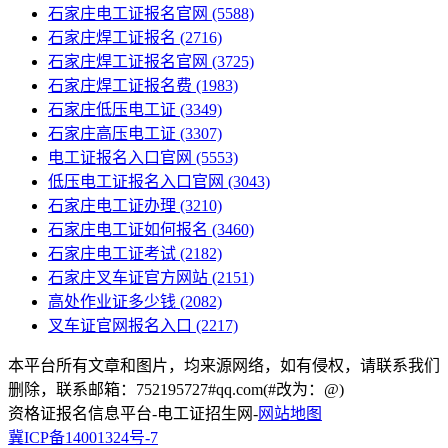
石家庄电工证报名官网
(5588)
石家庄焊工证报名
(2716)
石家庄焊工证报名官网
(3725)
石家庄焊工证报名费
(1983)
石家庄低压电工证
(3349)
石家庄高压电工证
(3307)
电工证报名入口官网
(5553)
低压电工证报名入口官网
(3043)
石家庄电工证办理
(3210)
石家庄电工证如何报名
(3460)
石家庄电工证考试
(2182)
石家庄叉车证官方网站
(2151)
高处作业证多少钱
(2082)
叉车证官网报名入口
(2217)
本平台所有文章和图片，均来源网络，如有侵权，请联系我们
删除，联系邮箱：752195727#qq.com(#改为：@)
资格证报名信息平台-电工证招生网-
网站地图
冀ICP备14001324号-7