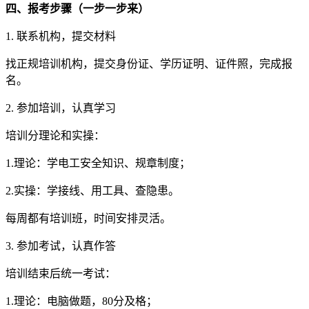
四、报考步骤（一步一步来）
1. 联系机构，提交材料
找正规培训机构，提交身份证、学历证明、证件照，完成报
名。
2. 参加培训，认真学习
培训分理论和实操：
1.理论：学电工安全知识、规章制度；
2.实操：学接线、用工具、查隐患。
每周都有培训班，时间安排灵活。
3. 参加考试，认真作答
培训结束后统一考试：
1.理论：电脑做题，80分及格；