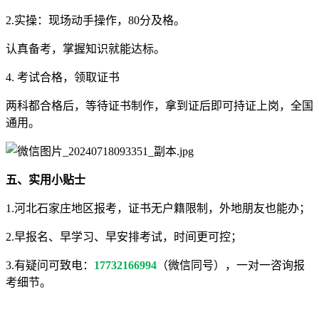
2.实操：现场动手操作，80分及格。
认真备考，掌握知识就能达标。
4. 考试合格，领取证书
两科都合格后，等待证书制作，拿到证后即可持证上岗，全国
通用。
五、实用小贴士
1.河北石家庄地区报考，证书无户籍限制，外地朋友也能办；
2.早报名、早学习、早安排考试，时间更可控；
3.有疑问可致电：
17732166994
（微信同号），一对一咨询报
考细节。