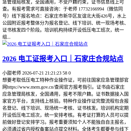
急管理局核发，全国通用，不受户籍约束，证书信息线上可
查。有报考需求可直接咨询：于老师 17732166994（微信同
号）线下报名地点：石家庄市新华区友谊北大街426号，水上
公园附近报考整体分为报名登记、线下培训、统一现场考核、
证书核发四个阶段。培训机构持续开设低压电工班次，统一
组...
2026 电工证报考入口｜石家庄合规站点
小甜老师
2026-07-21 21:21:23
58
0
想要考取低压电工特种作业操作证，可前往国家应急管理部官
网https://www.mem.gov.cn/查阅官方报考指引。证书由石家庄
应急管理局核发，全国通用，报考不限户籍。证书数据接入国
家官方平台，支持线上核验。特种作业操作证完整流程包含报
名登记、线下培训、现场统一考核、证书核发。培训机构定期
开设低压电工班次，统一安排考核。有考证打算的人员可以提
前做好登记安排学习。报考重要须知个人不能独自自主报名，
必须通过省内授权备案站点提交材料。全体考生都要参与线下