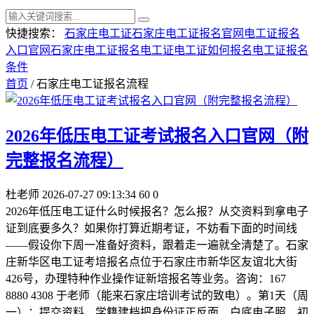
快捷搜索：
石家庄电工证
石家庄电工证报名官网
电工证报名
入口官网
石家庄电工证报名
电工证
电工证如何报名
电工证报名
条件
首页
/ 石家庄电工证报名流程
2026年低压电工证考试报名入口官网（附
完整报名流程）
杜老师
2026-07-27 09:13:34
60
0
2026年低压电工证什么时候报名？怎么报？从交资料到拿电子
证到底要多久？如果你打算近期考证，不妨看下面的时间线
——假设你下周一准备好资料，跟着走一遍就全清楚了。石家
庄新华区电工证考培报名点位于石家庄市新华区友谊北大街
426号，办理特种作业操作证新培报名等业务。咨询：167
8880 4308 于老师（能来石家庄培训考试的致电）。第1天（周
一）：提交资料，学籍建档把身份证正反面、白底电子照、初