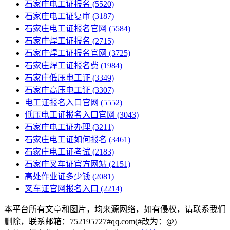
石家庄电工证报名
(5520)
石家庄电工证复审
(3187)
石家庄电工证报名官网
(5584)
石家庄焊工证报名
(2715)
石家庄焊工证报名官网
(3725)
石家庄焊工证报名费
(1984)
石家庄低压电工证
(3349)
石家庄高压电工证
(3307)
电工证报名入口官网
(5552)
低压电工证报名入口官网
(3043)
石家庄电工证办理
(3211)
石家庄电工证如何报名
(3461)
石家庄电工证考试
(2183)
石家庄叉车证官方网站
(2151)
高处作业证多少钱
(2081)
叉车证官网报名入口
(2214)
本平台所有文章和图片，均来源网络，如有侵权，请联系我们
删除，联系邮箱：752195727#qq.com(#改为：@)