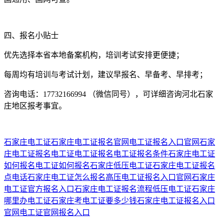
四、报名小贴士
优先选择本省本地备案机构，培训考试安排更便捷；
每周均有培训与考试计划，建议早报名、早备考、早排考；
咨询电话：17732166994 （微信同号），可详细咨询河北石家
庄地区报考事宜。
石家庄电工证
石家庄电工证报名官网
电工证报名入口官网
石家
庄电工证报名
电工证
电工证报名
电工证报名条件
石家庄电工证
如何报名
电工证如何报名
石家庄低压电工证
石家庄电工证报名
点电话
石家庄电工证怎么报名
高压电工证报名入口官网
石家庄
电工证官方报名入口
石家庄电工证报名流程
低压电工证
石家庄
哪里办电工证
石家庄考电工证要多少钱
石家庄电工证报名入口
官网
电工证官网报名入口