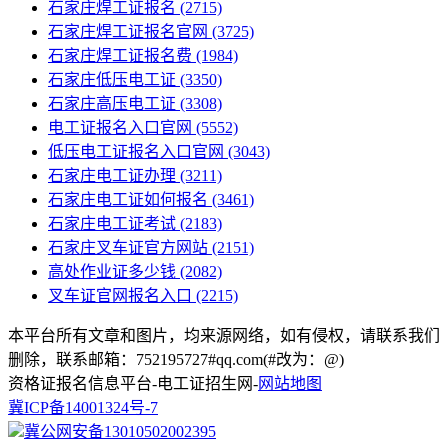
石家庄焊工证报名
(2715)
石家庄焊工证报名官网
(3725)
石家庄焊工证报名费
(1984)
石家庄低压电工证
(3350)
石家庄高压电工证
(3308)
电工证报名入口官网
(5552)
低压电工证报名入口官网
(3043)
石家庄电工证办理
(3211)
石家庄电工证如何报名
(3461)
石家庄电工证考试
(2183)
石家庄叉车证官方网站
(2151)
高处作业证多少钱
(2082)
叉车证官网报名入口
(2215)
本平台所有文章和图片，均来源网络，如有侵权，请联系我们
删除，联系邮箱：752195727#qq.com(#改为：@)
资格证报名信息平台-电工证招生网-
网站地图
冀ICP备14001324号-7
冀公网安备13010502002395