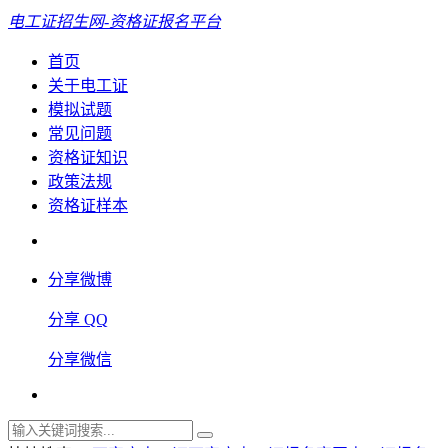
电工证招生网-资格证报名平台
首页
关于电工证
模拟试题
常见问题
资格证知识
政策法规
资格证样本
分享微博
分享 QQ
分享微信