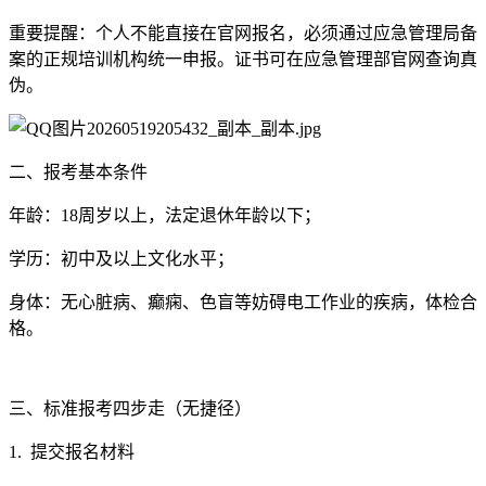
重要提醒：个人不能直接在官网报名，必须通过应急管理局备
案的正规培训机构统一申报。证书可在应急管理部官网查询真
伪。
二、报考基本条件
年龄：18周岁以上，法定退休年龄以下；
学历：初中及以上文化水平；
身体：无心脏病、癫痫、色盲等妨碍电工作业的疾病，体检合
格。
三、标准报考四步走（无捷径）
1. 提交报名材料