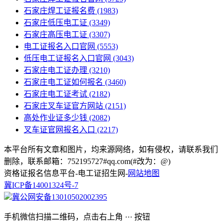
石家庄焊工证报名费
(1983)
石家庄低压电工证
(3349)
石家庄高压电工证
(3307)
电工证报名入口官网
(5553)
低压电工证报名入口官网
(3043)
石家庄电工证办理
(3210)
石家庄电工证如何报名
(3460)
石家庄电工证考试
(2182)
石家庄叉车证官方网站
(2151)
高处作业证多少钱
(2082)
叉车证官网报名入口
(2217)
本平台所有文章和图片，均来源网络，如有侵权，请联系我们
删除，联系邮箱：752195727#qq.com(#改为：@)
资格证报名信息平台-电工证招生网-
网站地图
冀ICP备14001324号-7
冀公网安备13010502002395
手机微信扫描二维码，点击右上角 ··· 按钮