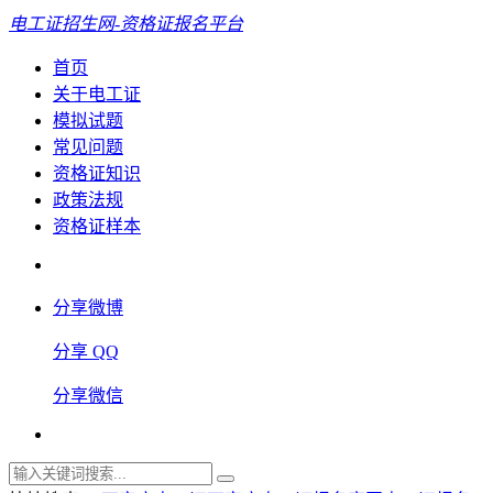
电工证招生网-资格证报名平台
首页
关于电工证
模拟试题
常见问题
资格证知识
政策法规
资格证样本
分享微博
分享 QQ
分享微信