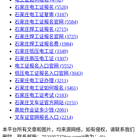
石家庄电工证报名
(5520)
石家庄电工证复审
(3187)
石家庄电工证报名官网
(5584)
石家庄焊工证报名
(2715)
石家庄焊工证报名官网
(3725)
石家庄焊工证报名费
(1984)
石家庄低压电工证
(3349)
石家庄高压电工证
(3307)
电工证报名入口官网
(5552)
低压电工证报名入口官网
(3043)
石家庄电工证办理
(3211)
石家庄电工证如何报名
(3461)
石家庄电工证考试
(2183)
石家庄叉车证官方网站
(2151)
高处作业证多少钱
(2081)
叉车证官网报名入口
(2214)
本平台所有文章和图片，均来源网络，如有侵权，请联系我们
删除，联系邮箱：752195727#qq.com(#改为：@)