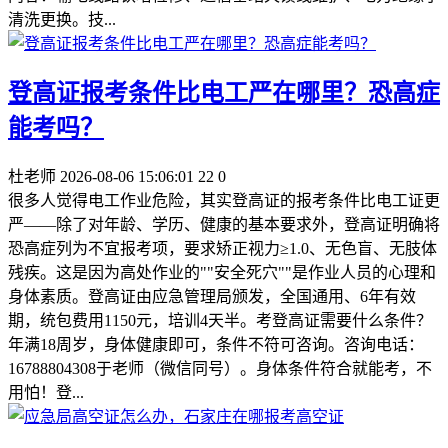
清洗更换。技...
登高证报考条件比电工严在哪里？恐高症
能考吗？
杜老师
2026-08-06 15:06:01
22
0
很多人觉得电工作业危险，其实登高证的报考条件比电工证更
严——除了对年龄、学历、健康的基本要求外，登高证明确将
恐高症列为不宜报考项，要求矫正视力≥1.0、无色盲、无肢体
残疾。这是因为高处作业的""安全死穴""是作业人员的心理和
身体素质。登高证由应急管理局颁发，全国通用、6年有效
期，统包费用1150元，培训4天半。考登高证需要什么条件？
年满18周岁，身体健康即可，条件不符可咨询。咨询电话：
16788804308于老师（微信同号）。身体条件符合就能考，不
用怕！登...