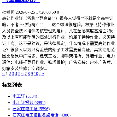
杜老师
2026-07-25 17:20:03
50
0
高处作业证（俗称""登高证""）很多人觉得""不就是个高空证
嘛，不考不也行吗？""——这个想法很危险。根据《特种作业
人员安全技术培训考核管理规定》，凡在坠落高度基准面2米
及以上有可能坠落的高处进行作业，均属于特种作业，必须持
证上岗。这不是建议，是法律规定。什么情况下需要高处作业
证？很多人以为只有盖楼的架子工才需要登高证，其实适用范
围比想象中广得多：建筑工地：脚手架搭拆、外墙作业；电力
通信：电线杆登杆作业、铁塔维护；广告安装：户外广告牌、
灯箱安装维修；空调安...
‹‹
1
2
3
4
5
6
7
8
9
10
›
››
标签列表
电工证
(5334)
电工证报名
(3991)
石家庄电工证
(5596)
石家庄电工证报名点电话
(4386)