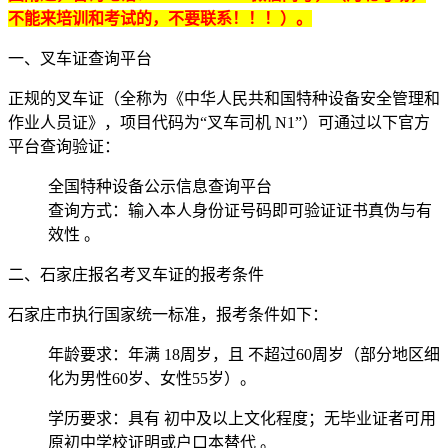
不能来培训和考试的，不要联系！！！）。
一、叉车证查询平台‌
正规的叉车证（全称为《中华人民共和国特种设备安全管理和
作业人员证》，项目代码为“叉车司机 N1”）可通过以下官方
平台查询验证：
‌全国特种设备公示信息查询平台‌
查询方式：输入本人身份证号码即可验证证书真伪与有
效性 ‌‌。‌
二、石家庄报名考叉车证的报考条件‌
石家庄市执行国家统一标准，报考条件如下：
‌年龄要求‌：年满 ‌18周岁‌，且 ‌不超过60周岁‌（部分地区细
化为男性60岁、女性55岁）‌‌。
‌学历要求‌：具有 ‌初中及以上文化程度‌；无毕业证者可用
原初中学校证明或户口本替代 ‌‌。