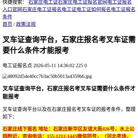
快捷搜索：
石家庄电工证
石家庄电工证报名官网
电工证报名
入口官网
石家庄电工证报名
电工证
电工证如何报名
电工证报名
条件
首页
/
政策法规
叉车证查询平台，石家庄报名考叉车证需
要什么条件才能报考
电工证报名点
2026-05-11 14:36:02
225
0
叉车证查询平台，石家庄报名考叉车证需要什么条件才
能报考
叉车证查询平台‌以及‌在石家庄报名考叉车证的报考条件‌，整理
如下：
石家庄线下报名 地址：石家庄新华区友谊大街426号，水上公
园附近，咨询电话：155-1212-1445微信同号，（河北考场，