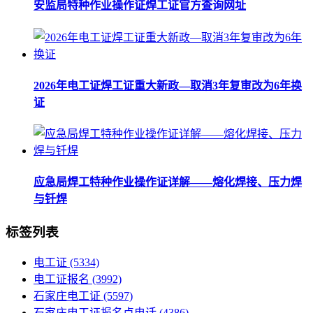
安监局特种作业操作证焊工证官方查询网址
2026年电工证焊工证重大新政—取消3年复审改为6年换
证
应急局焊工特种作业操作证详解——熔化焊接、压力焊
与钎焊
标签列表
电工证
(5334)
电工证报名
(3992)
石家庄电工证
(5597)
石家庄电工证报名点电话
(4386)