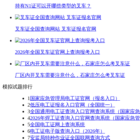
持有N1证可以开哪些类型的叉车？
叉车证全国查询网站 叉车证报名官网
2026年全国叉车证官网上查询报考入口
厂区内开叉车需要注意什么，石家庄怎么考叉车证
模拟试题排行
1
国家应急管理局电工证官网（报名入口）
2
低压电工证报名入口官网（全国统一）
3
全国通用电工证查询入口官网查询系统（国家应急
4
2026年焊工证查询入口官网查询系统（国家应急
5
全国电工证网上查询系统
6
电工证电子版查询入口（2026年）
7
安监局特种作业证全国联网查询方式