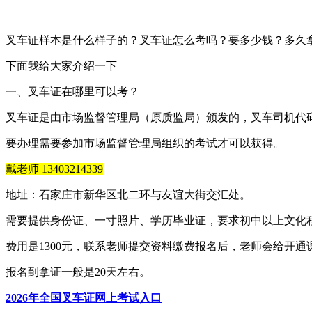
叉车证样本是什么样子的？叉车证怎么考吗？要多少钱？多久
下面我给大家介绍一下
一、叉车证在哪里可以考？
叉车证是由市场监督管理局（原质监局）颁发的，叉车司机代码
要办理需要参加市场监督管理局组织的考试才可以获得。
戴老师 13403214339
地址：石家庄市新华区北二环与友谊大街交汇处。
需要提供身份证、一寸照片、学历毕业证，要求初中以上文化
费用是1300元，联系老师提交资料缴费报名后，老师会给开
报名到拿证一般是20天左右。
2026年全国叉车证网上考试入口