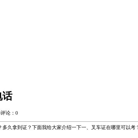
电话
4
评论：0
？多久拿到证？下面我给大家介绍一下一、叉车证在哪里可以考