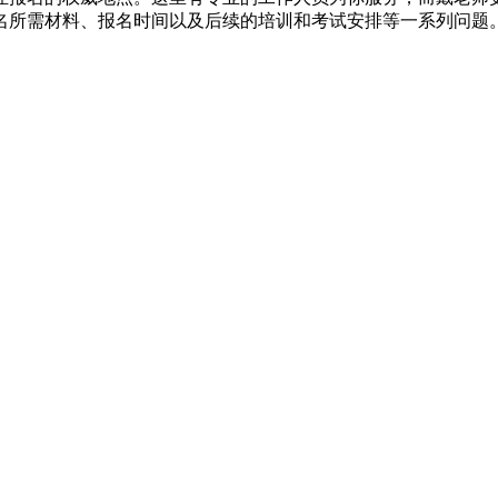
名所需材料、报名时间以及后续的培训和考试安排等一系列问题