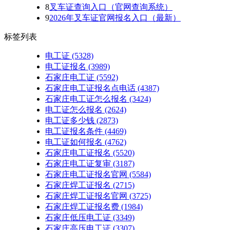
8
叉车证查询入口（官网查询系统）
9
2026年叉车证官网报名入口（最新）
标签列表
电工证
(5328)
电工证报名
(3989)
石家庄电工证
(5592)
石家庄电工证报名点电话
(4387)
石家庄电工证怎么报名
(3424)
电工证怎么报名
(2624)
电工证多少钱
(2873)
电工证报名条件
(4469)
电工证如何报名
(4762)
石家庄电工证报名
(5520)
石家庄电工证复审
(3187)
石家庄电工证报名官网
(5584)
石家庄焊工证报名
(2715)
石家庄焊工证报名官网
(3725)
石家庄焊工证报名费
(1984)
石家庄低压电工证
(3349)
石家庄高压电工证
(3307)