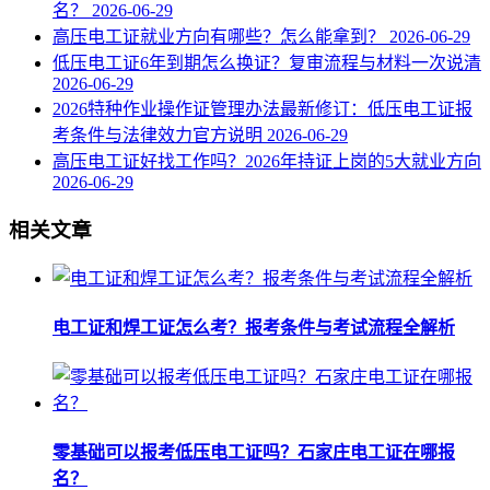
名？
2026-06-29
高压电工证就业方向有哪些？怎么能拿到？
2026-06-29
低压电工证6年到期怎么换证？复审流程与材料一次说清
2026-06-29
2026特种作业操作证管理办法最新修订：低压电工证报
考条件与法律效力官方说明
2026-06-29
高压电工证好找工作吗？2026年持证上岗的5大就业方向
2026-06-29
相关文章
电工证和焊工证怎么考？报考条件与考试流程全解析
零基础可以报考低压电工证吗？石家庄电工证在哪报
名？