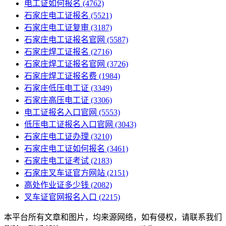
电工证如何报名
(4762)
石家庄电工证报名
(5521)
石家庄电工证复审
(3187)
石家庄电工证报名官网
(5587)
石家庄焊工证报名
(2716)
石家庄焊工证报名官网
(3726)
石家庄焊工证报名费
(1984)
石家庄低压电工证
(3349)
石家庄高压电工证
(3306)
电工证报名入口官网
(5553)
低压电工证报名入口官网
(3043)
石家庄电工证办理
(3210)
石家庄电工证如何报名
(3461)
石家庄电工证考试
(2183)
石家庄叉车证官方网站
(2151)
高处作业证多少钱
(2082)
叉车证官网报名入口
(2215)
本平台所有文章和图片，均来源网络，如有侵权，请联系我们