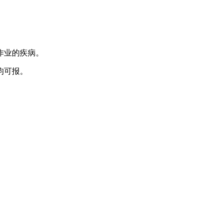
。
作业的疾病。
均可报。
。
。