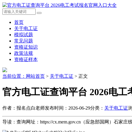
首页
关于电工证
模拟试题
常见问题
资格证知识
政策法规
资格证样本
当前位置：
网站首页
>
关于电工证
> 正文
官方电工证查询平台 2026电
作者：报名点白老师
发布时间：2026-06-29
分类：
关于电工证
浏
导读：查询网址：https://cx.mem.gov.cn（应急部国网