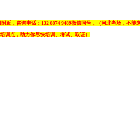
园附近，咨询电话：
132 8874 9489
微信同号，（河北考场，不能
个培训点，助力你尽快培训、考试、取证）