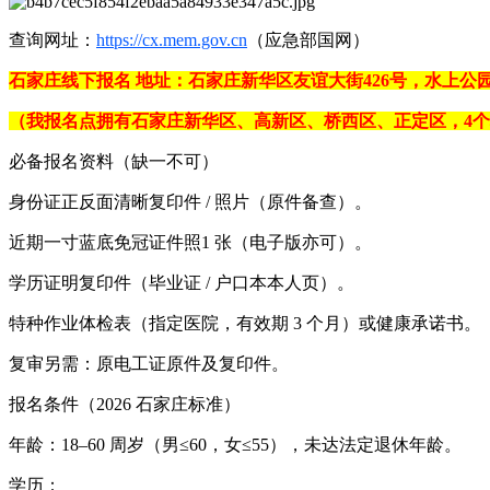
查询网址：
https://cx.mem.gov.cn
（应急部国网）
石家庄线下报名 地址：石家庄新华区友谊大街426号，水上公
（我报名点拥有石家庄新华区、高新区、桥西区、正定区，4
必备报名资料（缺一不可）
身份证正反面清晰复印件 / 照片（原件备查）。
近期一寸蓝底免冠证件照1 张（电子版亦可）。
学历证明复印件（毕业证 / 户口本本人页）。
特种作业体检表（指定医院，有效期 3 个月）或健康承诺书。
复审另需：原电工证原件及复印件。
报名条件（2026 石家庄标准）
年龄：18–60 周岁（男≤60，女≤55），未达法定退休年龄。
学历：