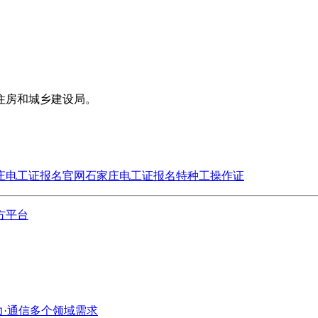
住房和城乡建设局。
庄电工证报名官网
石家庄电工证报名
特种工操作证
方平台
力·通信多个领域需求