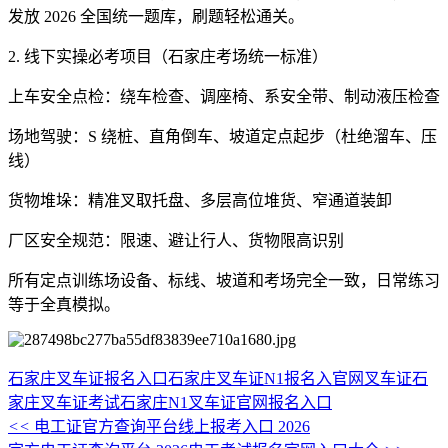
发放 2026 全国统一题库，刷题轻松通关。
2. 线下实操必考项目（石家庄考场统一标准）
上车安全点检：绕车检查、调座椅、系安全带、制动液压检查
场地驾驶：S 绕桩、直角倒车、坡道定点起步（杜绝溜车、压
线）
货物堆垛：精准叉取托盘、多层高位堆货、窄通道装卸
厂区安全规范：限速、避让行人、货物限高识别
所有定点训练场设备、标线、坡道和考场完全一致，日常练习
等于全真模拟。
石家庄叉车证报名入口
石家庄叉车证N1报名入官网
叉车证
石
家庄叉车证考试
石家庄N1叉车证官网报名入口
<<
电工证官方查询平台线上报考入口 2026