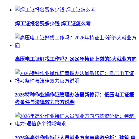
焊工证报名费多少钱 焊工证怎么考
高压电工证好找工作吗？2026年持证上岗的5大就业方向
2026特种作业操作证管理办法最新修订：低压电工证报
考条件与法律效力官方说明
2026年高处作业持证人员就业方向与薪资分析：建筑·电