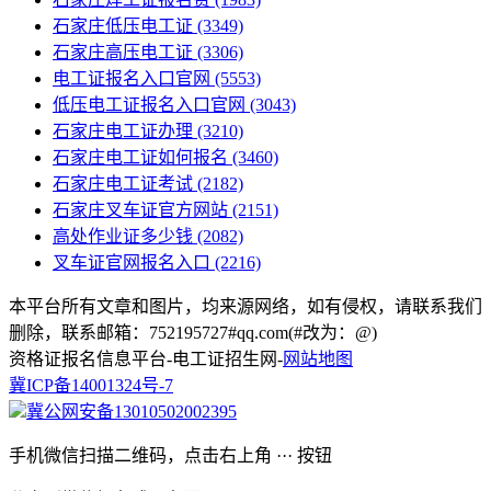
石家庄低压电工证
(3349)
石家庄高压电工证
(3306)
电工证报名入口官网
(5553)
低压电工证报名入口官网
(3043)
石家庄电工证办理
(3210)
石家庄电工证如何报名
(3460)
石家庄电工证考试
(2182)
石家庄叉车证官方网站
(2151)
高处作业证多少钱
(2082)
叉车证官网报名入口
(2216)
本平台所有文章和图片，均来源网络，如有侵权，请联系我们
删除，联系邮箱：752195727#qq.com(#改为：@)
资格证报名信息平台-电工证招生网-
网站地图
冀ICP备14001324号-7
冀公网安备13010502002395
手机微信扫描二维码，点击右上角 ··· 按钮