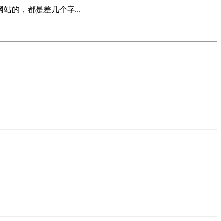
假网站的，都是差几个字...