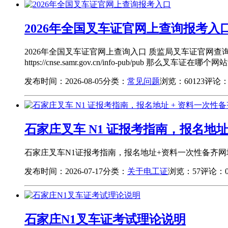
2026年全国叉车证官网上查询报考入
2026年全国叉车证官网上查询入口 质监局叉车证官网查询 http://t
https://cnse.samr.gov.cn/info-pub/pub 那么
发布时间：2026-08-05
分类：
常见问题
浏览：60123
评论：
石家庄叉车 N1 证报考指南，报名地址
石家庄叉车N1证报考指南，报名地址+资料一次性备齐网址：[ht
发布时间：2026-07-17
分类：
关于电工证
浏览：57
评论：
石家庄N1叉车证考试理论说明