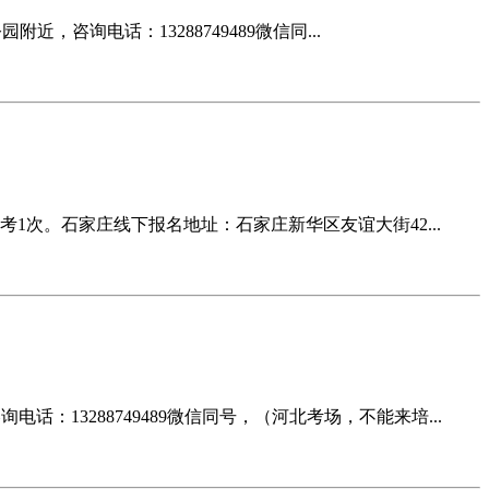
咨询电话：13288749489微信同...
1次。石家庄线下报名地址：石家庄新华区友谊大街42...
13288749489微信同号，（河北考场，不能来培...