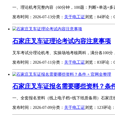
一、理论机考完整内容（60分钟，100题：判断+单选+多选
发布时间：2026-07-13
分类：
关于电工证
浏览：84
评论：
石家庄叉车证理论考试内容注意事项
叉车考试分理论机考、实操场地考核两科，满分各100分，
发布时间：2026-07-11
分类：
关于电工证
浏览：83
评论：
石家庄叉车证报名需要哪些资料？条件 
一、全套报名资料（线上电子档+线下纸质备用）石家庄线下报
发布时间：2026-07-09
分类：
关于电工证
浏览：123
评论：