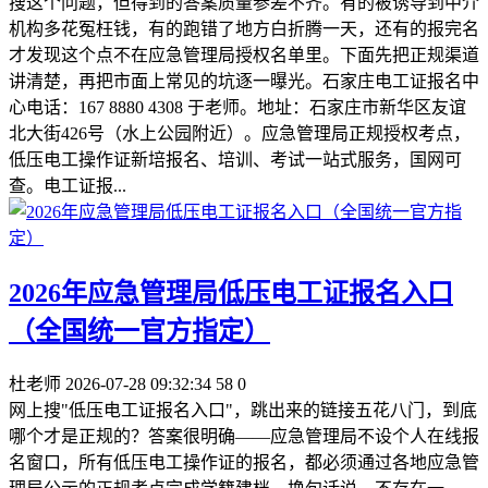
搜这个问题，但得到的答案质量参差不齐。有的被诱导到中介
机构多花冤枉钱，有的跑错了地方白折腾一天，还有的报完名
才发现这个点不在应急管理局授权名单里。下面先把正规渠道
讲清楚，再把市面上常见的坑逐一曝光。石家庄电工证报名中
心电话：167 8880 4308 于老师。地址：石家庄市新华区友谊
北大街426号（水上公园附近）。应急管理局正规授权考点，
低压电工操作证新培报名、培训、考试一站式服务，国网可
查。电工证报...
2026年应急管理局低压电工证报名入口
（全国统一官方指定）
杜老师
2026-07-28 09:32:34
58
0
网上搜"低压电工证报名入口"，跳出来的链接五花八门，到底
哪个才是正规的？答案很明确——应急管理局不设个人在线报
名窗口，所有低压电工操作证的报名，都必须通过各地应急管