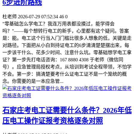
6步进阶路线
杜老师
2026-07-29 07:52:34
46
0
"零基础怎么学电工？我连万用表都没摸过，能学得会
吗？"——每个想转行电工的新手，心里都有这个疑问。答案
是：能。电工这个行当入门门槛比很多人想象的低，关键是走
对路径。下面把从小白到持证电工的6步清清楚楚摆出来，每
一步该干什么、花多少时间、注意什么坑。零基础想学电工拿
证？第一步先打电话咨询：167 8880 4308 于老师（微信同
号）。应急管理局授权考点，从培训到考试全程带领，不怕学
不会。第一步：搞清楚要考什么证电工证不是一个笼统的概
念。你需要的是一本应急管...
石家庄考电工证需要什么条件？2026年低
压电工操作证报考资格逐条对照