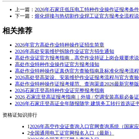
上一篇：
2026年石家庄低压电工特种作业操作证报考条
下一篇：
熔化焊接与热切割作业焊工证官方报考全流程说
相关推荐
2026年官方高处作业特种操作证招生简章
2026年高处安装维护拆除作业证官方招生通知
高处作业证官方报考指南，高空作业持证上岗合规要求说
高处作业特种作业操作证官方报考须知
高处作业特种操作证真伪官方查验指南及标准化报考流程
2026高处登高架设、安装维护作业证报考流程与官方查
高处作业特种操作证报考规范、查询渠道2026最新完整版
2026石家庄登高特种作业证完整报考指南
2026 石家庄登高证报考指南｜外墙 / 空调安装高薪必备证
2026年石家庄登高证全年随报随学 建筑务工转行首选证
资格证知识排行
1
2026年高空作业证查询入口官网查询系统（国家
2
全国通用电工证官网报名入口（最新）