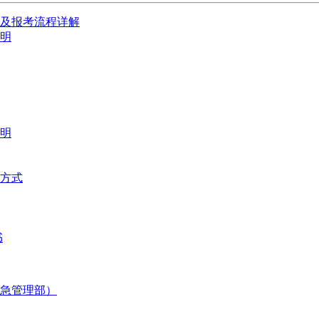
件及报考流程详解
明
明
验方式
书
应急管理部）