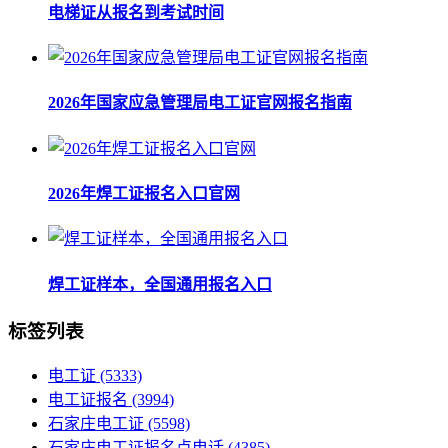
电梯证从报名到考试时间
2026年国家应急管理局电工证官网报名指南
2026年焊工证报名入口官网
焊工证样本，全国通用报名入口
标签列表
电工证
(5333)
电工证报名
(3994)
石家庄电工证
(5598)
石家庄电工证报名点电话
(4385)