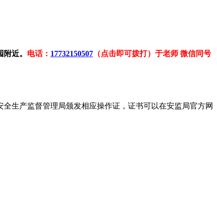
园附近。
电话：
17732150507
（点击即可拨打）于老师 微信同号
安全生产监督管理局颁发相应操作证，证书可以在安监局官方网