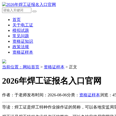
首页
关于电工证
模拟试题
常见问题
资格证知识
政策法规
资格证样本
当前位置：
网站首页
>
资格证样本
> 正文
2026年焊工证报名入口官网
作者：于老师
发布时间：2026-08-06
分类：
资格证样本
浏览：45
导读：焊工证是焊工特种作业操作证的简称，可以各地安监局官网登录查询，