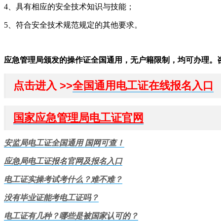
4、具有相应的安全技术知识与技能；
5、符合安全技术规范规定的其他要求。
应急管理局颁发的操作证全国通用，无户籍限制，均可办理。
点击进入 >>
全国通用电工证在线报名入口
国家应急管理局电工证官网
安监局电工证全国通用 国网可查！
应急局电工证报名官网及报名入口
电工证实操考试考什么？难不难？
没有毕业证能考电工证吗？
电工证有几种？哪些是被国家认可的？