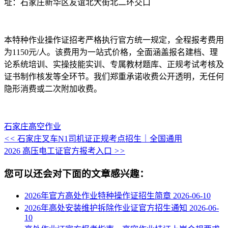
址：石家庄新华区友谊北大街北二环交口
本特种作业操作证招考严格执行官方统一规定，全程报考费用
为1150元/人。该费用为一站式价格，全面涵盖报名建档、理
论系统培训、实操技能实训、专属教材题库、正规考试考核及
证书制作核发等全环节。我们郑重承诺收费公开透明，无任何
隐形消费或二次附加收费。
石家庄高空作业
<<
石家庄叉车N1司机证正规考点招生｜全国通用
2026 高压电工证官方报考入口
>>
您可以还会对下面的文章感兴趣：
2026年官方高处作业特种操作证招生简章
2026-06-10
2026年高处安装维护拆除作业证官方招生通知
2026-06-
10