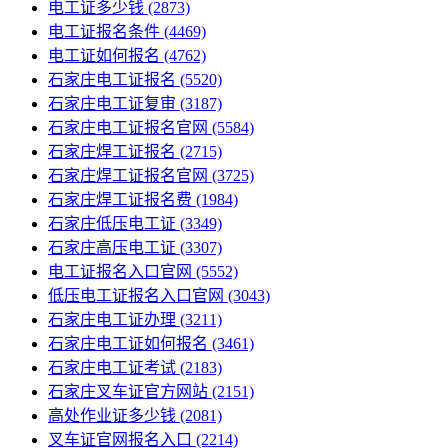
电工证多少钱
(2873)
电工证报名条件
(4469)
电工证如何报名
(4762)
石家庄电工证报名
(5520)
石家庄电工证复审
(3187)
石家庄电工证报名官网
(5584)
石家庄焊工证报名
(2715)
石家庄焊工证报名官网
(3725)
石家庄焊工证报名费
(1984)
石家庄低压电工证
(3349)
石家庄高压电工证
(3307)
电工证报名入口官网
(5552)
低压电工证报名入口官网
(3043)
石家庄电工证办理
(3211)
石家庄电工证如何报名
(3461)
石家庄电工证考试
(2183)
石家庄叉车证官方网站
(2151)
高处作业证多少钱
(2081)
叉车证官网报名入口
(2214)