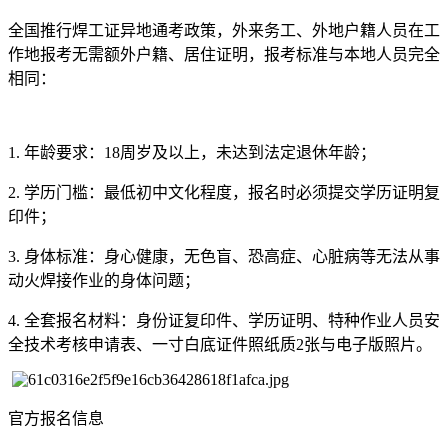
全国推行焊工证异地通考政策，外来务工、外地户籍人员在工
作地报考无需额外户籍、居住证明，报考标准与本地人员完全
相同：
1. 年龄要求：18周岁及以上，未达到法定退休年龄；
2. 学历门槛：最低初中文化程度，报名时必须提交学历证明复
印件；
3. 身体标准：身心健康，无色盲、恐高症、心脏病等无法从事
动火焊接作业的身体问题；
4. 全套报名材料：身份证复印件、学历证明、特种作业人员安
全技术考核申请表、一寸白底证件照纸质2张与电子版照片。
官方报名信息