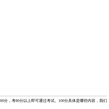
分，考80分以上即可通过考试。100分具体是哪些内容，我们