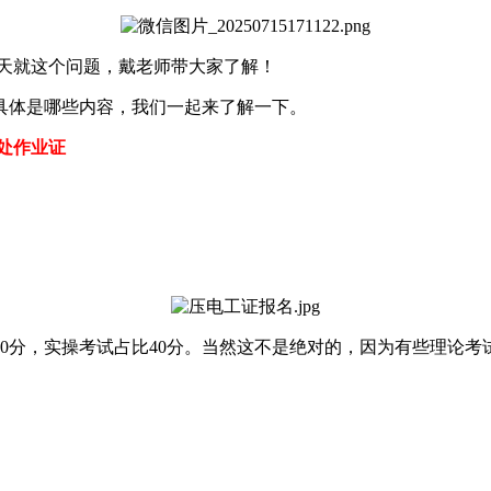
今天就这个问题，戴老师带大家了解！
0分具体是哪些内容，我们一起来了解一下。
处作业证
0分，实操考试占比40分。当然这不是绝对的，因为有些理论考