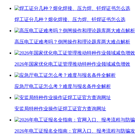
焊工证分几种？熔化焊接、压力焊、钎焊证书怎么选
高压电工证难考吗？倒闸操作和理论题库两大难点解析
2026年国家优化电工证管理推动特种作业领域减负增效
应急厅电工证怎么考？难度与报名条件全解析
安监局特种作业操作证焊工证官方查询网址
2026年电工证报名全指南：官网入口、报考流程与防骗