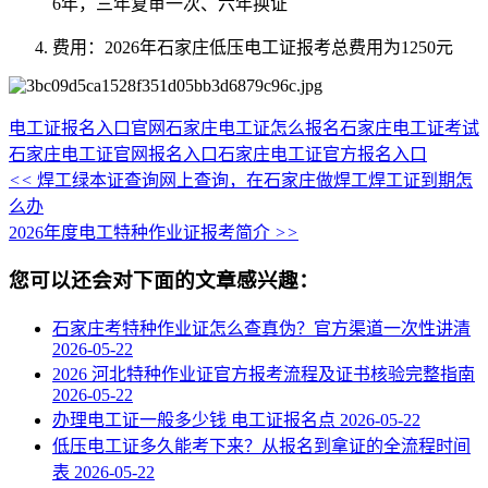
6年，三年复审一次、六年换证
费用：2026年石家庄低压电工证报考总费用为1250元
电工证报名入口官网
石家庄电工证怎么报名
石家庄电工证考试
石家庄电工证官网报名入口
石家庄电工证官方报名入口
<<
焊工绿本证查询网上查询，在石家庄做焊工焊工证到期怎
么办
2026年度电工特种作业证报考简介
>>
您可以还会对下面的文章感兴趣：
石家庄考特种作业证怎么查真伪？官方渠道一次性讲清
2026-05-22
2026 河北特种作业证官方报考流程及证书核验完整指南
2026-05-22
办理电工证一般多少钱 电工证报名点
2026-05-22
低压电工证多久能考下来？从报名到拿证的全流程时间
表
2026-05-22