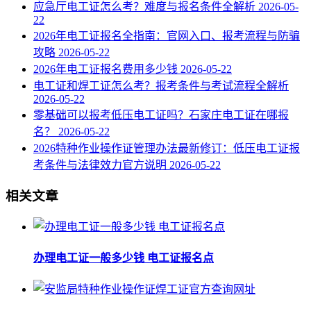
应急厅电工证怎么考？难度与报名条件全解析
2026-05-
22
2026年电工证报名全指南：官网入口、报考流程与防骗
攻略
2026-05-22
2026年电工证报名费用多少钱
2026-05-22
电工证和焊工证怎么考？报考条件与考试流程全解析
2026-05-22
零基础可以报考低压电工证吗？石家庄电工证在哪报
名？
2026-05-22
2026特种作业操作证管理办法最新修订：低压电工证报
考条件与法律效力官方说明
2026-05-22
相关文章
办理电工证一般多少钱 电工证报名点