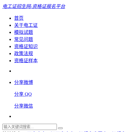
电工证招生网-资格证报名平台
首页
关于电工证
模拟试题
常见问题
资格证知识
政策法规
资格证样本
分享微博
分享 QQ
分享微信