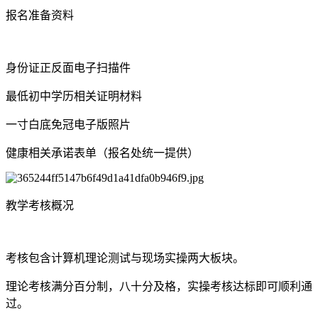
报名准备资料
身份证正反面电子扫描件
最低初中学历相关证明材料
一寸白底免冠电子版照片
健康相关承诺表单（报名处统一提供）
教学考核概况
考核包含计算机理论测试与现场实操两大板块。
理论考核满分百分制，八十分及格，实操考核达标即可顺利通
过。