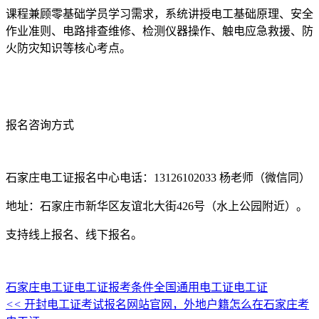
课程兼顾零基础学员学习需求，系统讲授电工基础原理、安全
作业准则、电路排查维修、检测仪器操作、触电应急救援、防
火防灾知识等核心考点。
报名咨询方式
石家庄电工证报名中心电话：13126102033 杨老师（微信同）
地址：石家庄市新华区友谊北大街426号（水上公园附近）。
支持线上报名、线下报名。
石家庄电工证
电工证报考条件
全国通用电工证
电工证
<<
开封电工证考试报名网站官网，外地户籍怎么在石家庄考