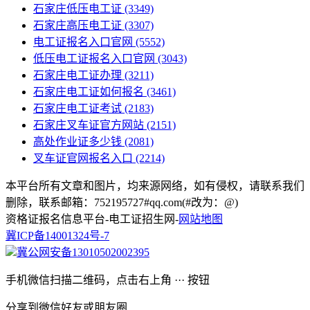
石家庄低压电工证
(3349)
石家庄高压电工证
(3307)
电工证报名入口官网
(5552)
低压电工证报名入口官网
(3043)
石家庄电工证办理
(3211)
石家庄电工证如何报名
(3461)
石家庄电工证考试
(2183)
石家庄叉车证官方网站
(2151)
高处作业证多少钱
(2081)
叉车证官网报名入口
(2214)
本平台所有文章和图片，均来源网络，如有侵权，请联系我们
删除，联系邮箱：752195727#qq.com(#改为：@)
资格证报名信息平台-电工证招生网-
网站地图
冀ICP备14001324号-7
冀公网安备13010502002395
手机微信扫描二维码，点击右上角 ··· 按钮
分享到微信好友或朋友圈