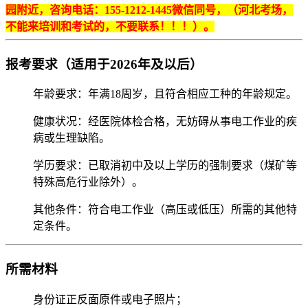
园附近，咨询电话：155-1212-1445微信同号，（河北考场，
不能来培训和考试的，不要联系！！！）。
报考要求（适用于2026年及以后）
‌年龄要求‌：年满18周岁，且符合相应工种的年龄规定。
‌健康状况‌：经医院体检合格，无妨碍从事电工作业的疾
病或生理缺陷。
‌学历要求‌：‌已取消初中及以上学历的强制要求‌（煤矿等
特殊高危行业除外）‌。
‌其他条件‌：符合电工作业（高压或低压）所需的其他特
定条件。
所需材料
身份证正反面原件或电子照片；