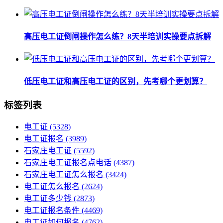
高压电工证倒闸操作怎么练？8天半培训实操要点拆解
低压电工证和高压电工证的区别，先考哪个更划算？
标签列表
电工证
(5328)
电工证报名
(3989)
石家庄电工证
(5592)
石家庄电工证报名点电话
(4387)
石家庄电工证怎么报名
(3424)
电工证怎么报名
(2624)
电工证多少钱
(2873)
电工证报名条件
(4469)
电工证如何报名
(4762)