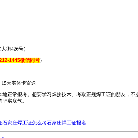
大街426号）
212-1445微信同号
）
15天实体卡寄送
本地正常报考。想要学习焊接技术、考取正规焊工证的朋友，不
的坚实底气。
证
石家庄焊工证怎么考
石家庄焊工证报名