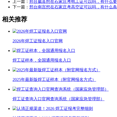
上一篇：
邢台威县想在石家庄考电工证可以吗，有什么要
下一篇：
邢台南宫想在石家庄考高空证可以吗，有什么条
相关推荐
2026年焊工证报名入口官网
焊工证样本，全国通用报名入口
2025年最新版焊工证样本（附官网报名方式）
焊工证查询入口官网查询系统（国家应急管理部）