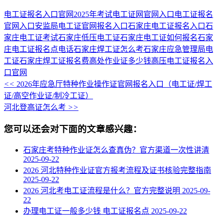
电工证报名入口官网2025年考试
电工证网官网入口
电工证报名
官网入口
安监局电工证官网报名入口
石家庄电工证报名入口
石
家庄电工证考试
石家庄低压电工证
石家庄电工证如何报名
石家
庄电工证报名点电话
石家庄焊工证怎么考
石家庄应急管理局电
工证
石家庄焊工证报名费
高处作业证多少钱
高压电工证报名入
口官网
<<
2026年应急厅特种作业操作证官网报名入口（电工证/焊工
证/高空作业证/制冷工证）
河北登高证怎么考
>>
您可以还会对下面的文章感兴趣：
石家庄考特种作业证怎么查真伪？官方渠道一次性讲清
2025-09-22
2026 河北特种作业证官方报考流程及证书核验完整指南
2025-09-22
2026 河北考电工证流程是什么？官方完整说明
2025-09-
22
办理电工证一般多少钱 电工证报名点
2025-09-22