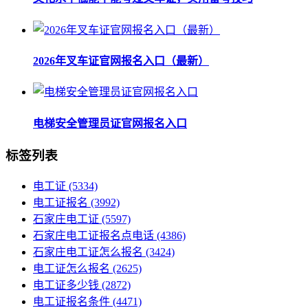
2026年叉车证官网报名入口（最新）
电梯安全管理员证官网报名入口
标签列表
电工证
(5334)
电工证报名
(3992)
石家庄电工证
(5597)
石家庄电工证报名点电话
(4386)
石家庄电工证怎么报名
(3424)
电工证怎么报名
(2625)
电工证多少钱
(2872)
电工证报名条件
(4471)