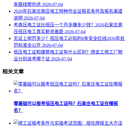
条路线帮你选
2026-07-04
2026年石家庄高压电工特种作业证报名条件及报名渠道
说明
2026-07-04
考高压电工证比低压一个月多赚多少钱？2026石家庄高
压低压电工真实薪资差距
2026-07-04
无证上岗罚多少？低压电工必知的8条安全红线2026年处
罚标准全公开
2026-07-04
低压电工证和建筑电工证有什么区别？想去工地工厂物
业分别该考哪个证
2026-07-04
相关文章
零基础可以报考低压电工证吗？石家庄电工证在哪报
名？