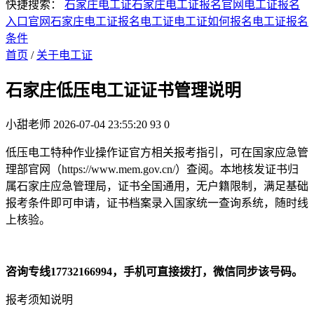
快捷搜索：
石家庄电工证
石家庄电工证报名官网
电工证报名
入口官网
石家庄电工证报名
电工证
电工证如何报名
电工证报名
条件
首页
/
关于电工证
石家庄低压电工证证书管理说明
小甜老师
2026-07-04 23:55:20
93
0
低压电工特种作业操作证官方相关报考指引，可在国家应急管
理部官网（https://www.mem.gov.cn/）查阅。本地核发证书归
属石家庄应急管理局，证书全国通用，无户籍限制，满足基础
报考条件即可申请，证书档案录入国家统一查询系统，随时线
上核验。
咨询专线17732166994，手机可直接拨打，微信同步该号码。
报考须知说明