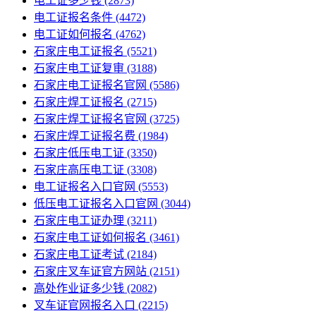
电工证多少钱
(2873)
电工证报名条件
(4472)
电工证如何报名
(4762)
石家庄电工证报名
(5521)
石家庄电工证复审
(3188)
石家庄电工证报名官网
(5586)
石家庄焊工证报名
(2715)
石家庄焊工证报名官网
(3725)
石家庄焊工证报名费
(1984)
石家庄低压电工证
(3350)
石家庄高压电工证
(3308)
电工证报名入口官网
(5553)
低压电工证报名入口官网
(3044)
石家庄电工证办理
(3211)
石家庄电工证如何报名
(3461)
石家庄电工证考试
(2184)
石家庄叉车证官方网站
(2151)
高处作业证多少钱
(2082)
叉车证官网报名入口
(2215)