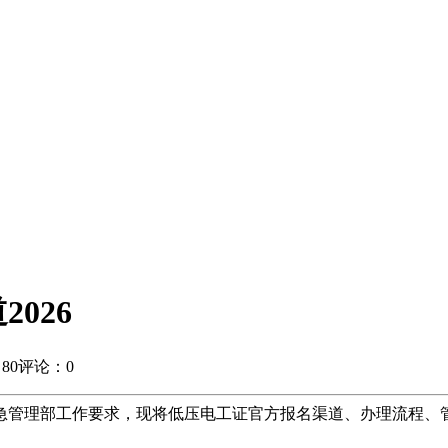
026
80
评论：0
急管理部工作要求，现将低压电工证官方报名渠道、办理流程、