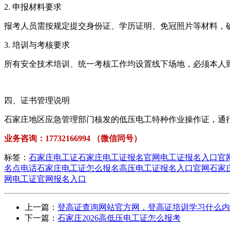
2. 申报材料要求
报考人员需按规定提交身份证、学历证明、免冠照片等材料，
3. 培训与考核要求
所有安全技术培训、统一考核工作均设置线下场地，必须本人
四、证书管理说明
石家庄地区应急管理部门核发的低压电工特种作业操作证，通
业务咨询：17732166994 （微信同号）
标签：
石家庄电工证
石家庄电工证报名官网
电工证报名入口官
名点电话
石家庄电工证怎么报名
高压电工证报名入口官网
石家
网
电工证官网报名入口
上一篇：
登高证查询网站官方网，登高证培训学习什么内
下一篇：
石家庄2026高低压电工证怎么报考