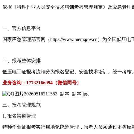
依据《特种作业人员安全技术培训考核管理规定》及应急管理
一、官方信息平台
国家应急管理部官网（https://www.mem.gov.cn
二、报考整体安排
低压电工证报考流程分为报名登记、安全技术培训、统一考核
业务咨询：17732166994（微信同号）
三、报考管理规范
1. 报名渠道管理
特种作业证报考实行属地化统筹管理，报考人员须通过本省应