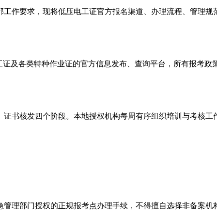
部工作要求，现将低压电工证官方报名渠道、办理流程、管理规
）为全国低压电工证及各类特种作业证的官方信息发布、查询平台，所有
、证书核发四个阶段。本地授权机构每周有序组织培训与考核工
急管理部门授权的正规报考点办理手续，不得擅自选择非备案机