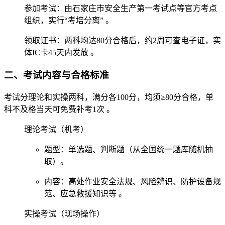
‌参加考试‌：由石家庄市安全生产第一考试点等官方考点
组织，实行“考培分离” 。
‌领取证书‌：两科均达80分合格后，约2周可查电子证，实
体IC卡45天内发放 。‌‌
二、考试内容与合格标准
考试分‌理论‌和‌实操‌两科，满分各100分，‌均须≥80分‌合格，单
科不及格当天可免费补考1次 。‌‌
‌理论考试（机考）‌
题型：单选题、判断题（从全国统一题库随机抽
取）。
内容：高处作业安全法规、风险辨识、防护设备规
范、应急救援知识等 。
‌实操考试（现场操作）‌