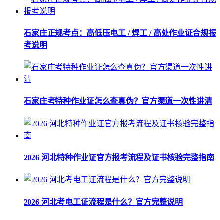
石家庄正规考点：高低压电工 / 焊工 / 高处作业证合规报
考说明
石家庄考特种作业证怎么查真伪？官方渠道一次性讲清
2026 河北特种作业证官方报考流程及证书核验完整指南
2026 河北考电工证流程是什么？官方完整说明