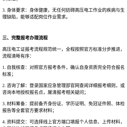
3. 身体要求：身体健康，无任何妨碍高压电工作业的疾病与生
理缺陷，能够适配岗位作业需求。
三、完整报考办理流程
高压电工证报考流程规范统一，全程按照官方标准分步推进，
流程清晰有序：
1. 自我核查：对照官方报考条件，确认自身资质完全符合报名
标准；
2. 咨询了解：登录国家应急管理部官网查阅详细报考细则，或
咨询本地授权报名点，厘清报考相关疑问；
3. 材料筹备：提前备齐身份证、学历证明、免冠证件照、体检
报告等全套官方要求材料；
4. 资料提交：可选择线上官方端口填报个人信息、上传材料，