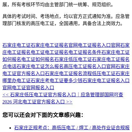
展，所有考核环节均由主管部门统一统筹、规范组织。
具体的考试时间、考场地点，均以官方正式通知为准。应急管
理部门核发的高压电工证，全国通用，具备合法上岗效力。
石家庄电工证
石家庄电工证报名官网
电工证报名入口官网
石家
庄电工证报名
电工证
电工证报名
电工证报名条件
石家庄电工证
如何报名
电工证如何报名
石家庄低压电工证
石家庄电工证报名
点电话
石家庄电工证怎么报名
高压电工证报名入口官网
石家庄
电工证官方报名入口
石家庄电工证报名流程
低压电工证
石家庄
哪里办电工证
石家庄考电工证要多少钱
石家庄电工证报名入口
官网
电工证官网报名入口
<<
石家庄低压电工证官方报名入口｜应急管理部国网可查
2026 河北电工证官方报名入口
>>
您可以还会对下面的文章感兴趣：
石家庄正规考点：高低压电工 / 焊工 / 高处作业证合规报