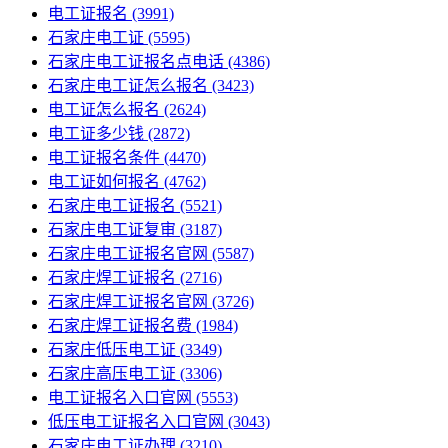
电工证报名
(3991)
石家庄电工证
(5595)
石家庄电工证报名点电话
(4386)
石家庄电工证怎么报名
(3423)
电工证怎么报名
(2624)
电工证多少钱
(2872)
电工证报名条件
(4470)
电工证如何报名
(4762)
石家庄电工证报名
(5521)
石家庄电工证复审
(3187)
石家庄电工证报名官网
(5587)
石家庄焊工证报名
(2716)
石家庄焊工证报名官网
(3726)
石家庄焊工证报名费
(1984)
石家庄低压电工证
(3349)
石家庄高压电工证
(3306)
电工证报名入口官网
(5553)
低压电工证报名入口官网
(3043)
石家庄电工证办理
(3210)