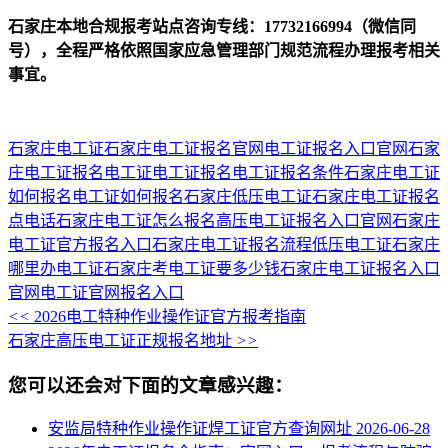
石家庄本地合规报考站点咨询专线：17732166994（微信同
号），全程严格依照国家应急管理部门规范流程办理报考相关
事宜。
石家庄电工证
石家庄电工证报名官网
电工证报名入口官网
石家
庄电工证报名
电工证
电工证报名
电工证报名条件
石家庄电工证
如何报名
电工证如何报名
石家庄低压电工证
石家庄电工证报名
点电话
石家庄电工证怎么报名
高压电工证报名入口官网
石家庄
电工证官方报名入口
石家庄电工证报名流程
低压电工证
石家庄
哪里办电工证
石家庄考电工证要多少钱
石家庄电工证报名入口
官网
电工证官网报名入口
<<
2026电工特种作业操作证官方报考指南
石家庄高压电工证正规报名地址
>>
您可以还会对下面的文章感兴趣：
安监局特种作业操作证焊工证官方查询网址
2026-06-28