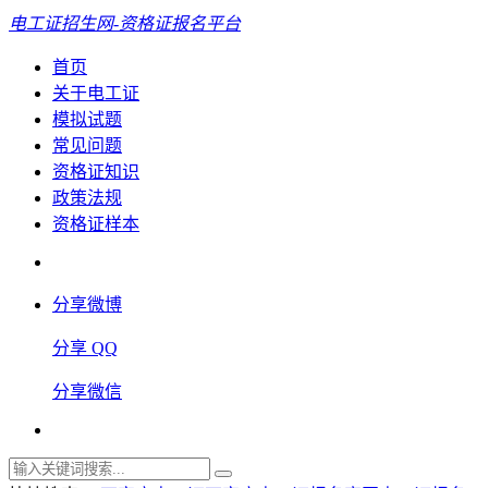
电工证招生网-资格证报名平台
首页
关于电工证
模拟试题
常见问题
资格证知识
政策法规
资格证样本
分享微博
分享 QQ
分享微信