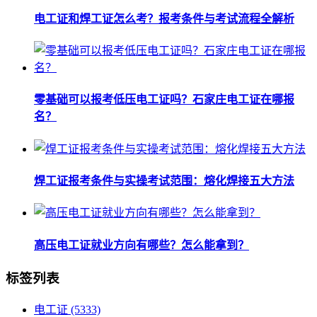
电工证和焊工证怎么考？报考条件与考试流程全解析
零基础可以报考低压电工证吗？石家庄电工证在哪报
名？
焊工证报考条件与实操考试范围：熔化焊接五大方法
高压电工证就业方向有哪些？怎么能拿到？
标签列表
电工证
(5333)