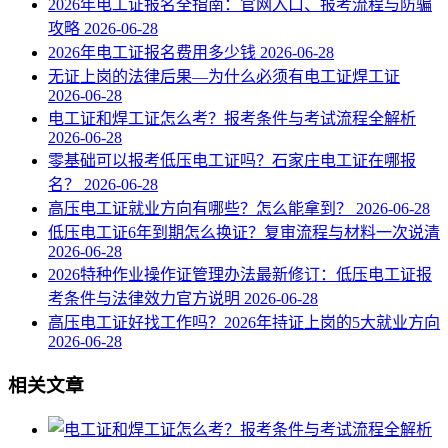
2026年电工证报名全指南：官网入口、报考流程与防骗
攻略
2026-06-28
2026年电工证报名费用多少钱
2026-06-28
无证上岗的法律后果—为什么必须有电工证焊工证
2026-06-28
电工证和焊工证怎么考？报考条件与考试流程全解析
2026-06-28
零基础可以报考低压电工证吗？石家庄电工证在哪报
名？
2026-06-28
高压电工证就业方向有哪些？怎么能拿到？
2026-06-28
低压电工证6年到期怎么换证？复审流程与材料一次说清
2026-06-28
2026特种作业操作证管理办法最新修订：低压电工证报
考条件与法律效力官方说明
2026-06-28
高压电工证好找工作吗？2026年持证上岗的5大就业方向
2026-06-28
相关文章