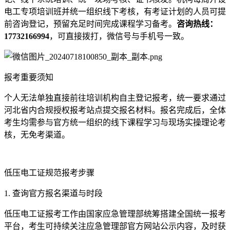
电工专项培训班并统一组织线下考核，有考证计划的人员可提
前咨询登记，预留充足时间完成课程学习备考。
咨询热线：
17732166994
，可直接拨打，微信号与手机号一致。
报考重要须知
个人无法单独直接前往培训机构自主登记报考，统一要求通过
河北省内合规授权报考站点提交报名材料。报名完成后，全体
考生均需参与官方统一组织的线下课程学习与现场实操理论考
核，无免考渠道。
低压电工证规范报考步骤
1. 查询官方报名渠道与时段
低压电工证报考工作由国家应急管理部统筹搭建全国统一报考
平台，考生可持续关注应急管理部官方网站公示内容，及时获