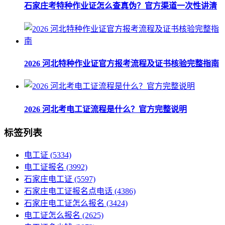
石家庄考特种作业证怎么查真伪？官方渠道一次性讲清
2026 河北特种作业证官方报考流程及证书核验完整指南
2026 河北考电工证流程是什么？官方完整说明
标签列表
电工证
(5334)
电工证报名
(3992)
石家庄电工证
(5597)
石家庄电工证报名点电话
(4386)
石家庄电工证怎么报名
(3424)
电工证怎么报名
(2625)