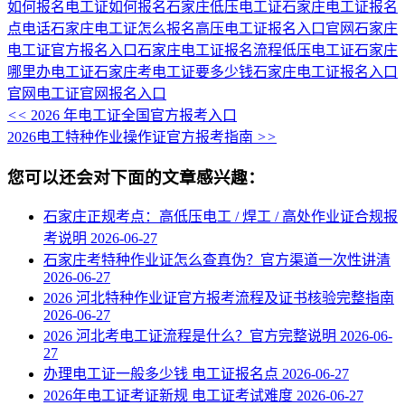
如何报名
电工证如何报名
石家庄低压电工证
石家庄电工证报名
点电话
石家庄电工证怎么报名
高压电工证报名入口官网
石家庄
电工证官方报名入口
石家庄电工证报名流程
低压电工证
石家庄
哪里办电工证
石家庄考电工证要多少钱
石家庄电工证报名入口
官网
电工证官网报名入口
<<
2026 年电工证全国官方报考入口
2026电工特种作业操作证官方报考指南
>>
您可以还会对下面的文章感兴趣：
石家庄正规考点：高低压电工 / 焊工 / 高处作业证合规报
考说明
2026-06-27
石家庄考特种作业证怎么查真伪？官方渠道一次性讲清
2026-06-27
2026 河北特种作业证官方报考流程及证书核验完整指南
2026-06-27
2026 河北考电工证流程是什么？官方完整说明
2026-06-
27
办理电工证一般多少钱 电工证报名点
2026-06-27
2026年电工证考证新规 电工证考试难度
2026-06-27