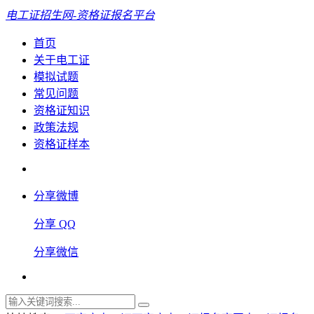
电工证招生网-资格证报名平台
首页
关于电工证
模拟试题
常见问题
资格证知识
政策法规
资格证样本
分享微博
分享 QQ
分享微信