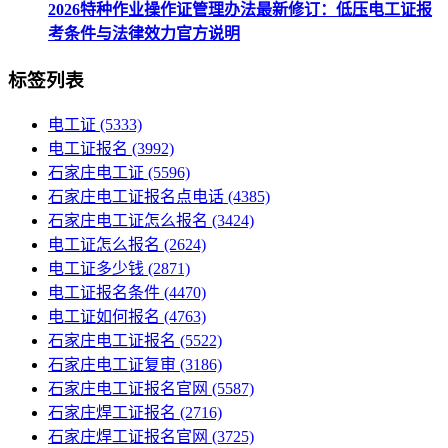
2026特种作业操作证管理办法最新修订：低压电工证报
考条件与法律效力官方说明
标签列表
电工证
(5333)
电工证报名
(3992)
石家庄电工证
(5596)
石家庄电工证报名点电话
(4385)
石家庄电工证怎么报名
(3424)
电工证怎么报名
(2624)
电工证多少钱
(2871)
电工证报名条件
(4470)
电工证如何报名
(4763)
石家庄电工证报名
(5522)
石家庄电工证复审
(3186)
石家庄电工证报名官网
(5587)
石家庄焊工证报名
(2716)
石家庄焊工证报名官网
(3725)