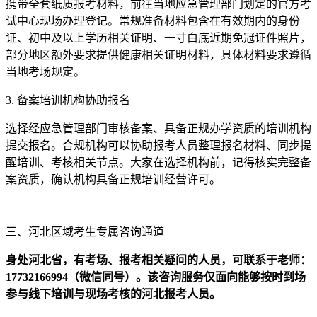
携带全套纸质报考材料，前往当地应急管理部门划定的官方考
试中心现场办理登记。常规准备材料包含在有效期内的身份
证、初中及以上学历相关证明、一寸白底近期免冠证件照片，
部分地区额外要求提供健康相关证明材料，具体材料要求遵循
当地考场规定。
3. 备案培训机构协助报名
选择经应急管理部门审核备案、具备正规办学资质的培训机构
提交报名。合规机构可以协助报考人员整理报名材料、同步提
醒培训、考核相关节点。大家在选择机构前，记得核实完整备
案资质，确认机构具备正规培训经营许可。
三、河北区域考生专属咨询通道
身处河北省，有考场、报考相关疑问的人员，可联系于老师：
17732166994（微信同号）。该咨询服务仅面向能够按时到场
参与线下培训与现场考核的河北报考人员。