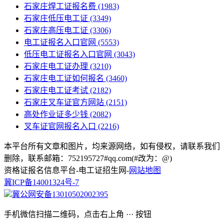
石家庄焊工证报名费
(1983)
石家庄低压电工证
(3349)
石家庄高压电工证
(3306)
电工证报名入口官网
(5553)
低压电工证报名入口官网
(3043)
石家庄电工证办理
(3210)
石家庄电工证如何报名
(3460)
石家庄电工证考试
(2182)
石家庄叉车证官方网站
(2151)
高处作业证多少钱
(2082)
叉车证官网报名入口
(2216)
本平台所有文章和图片，均来源网络，如有侵权，请联系我们
删除，联系邮箱：752195727#qq.com(#改为：@)
资格证报名信息平台-电工证招生网-
网站地图
冀ICP备14001324号-7
冀公网安备13010502002395
手机微信扫描二维码，点击右上角 ··· 按钮