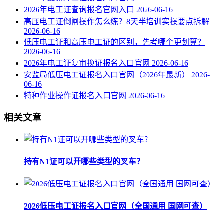
2026年电工证查询报名官网入口
2026-06-16
高压电工证倒闸操作怎么练？8天半培训实操要点拆解
2026-06-16
低压电工证和高压电工证的区别，先考哪个更划算？
2026-06-16
2026年电工证复审换证报名入口官网
2026-06-16
安监局低压电工证报名入口官网（2026年最新）
2026-
06-16
特种作业操作证报名入口官网
2026-06-16
相关文章
持有N1证可以开哪些类型的叉车？
2026低压电工证报名入口官网（全国通用 国网可查）