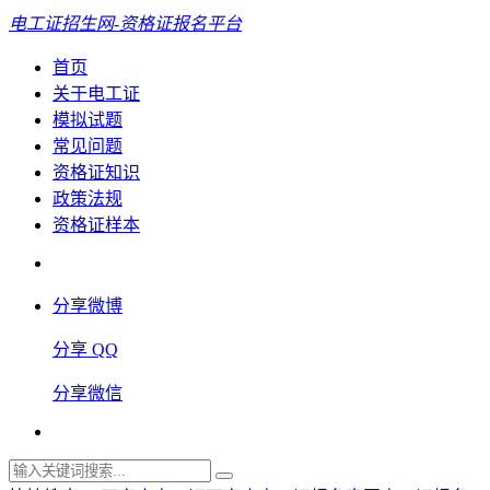
电工证招生网-资格证报名平台
首页
关于电工证
模拟试题
常见问题
资格证知识
政策法规
资格证样本
分享微博
分享 QQ
分享微信