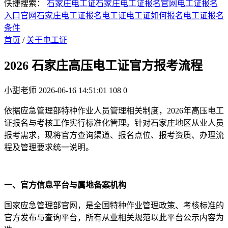
快捷搜索：
石家庄电工证
石家庄电工证报名官网
电工证报名
入口官网
石家庄电工证报名
电工证
电工证如何报名
电工证报名
条件
首页
/
关于电工证
2026 石家庄高压电工证官方报考流程
小甜老师
2026-06-16 14:51:01
108
0
依据应急管理部特种作业人员管理相关制度，2026年高压电工
证报名与考核工作实行标准化管理。针对石家庄地区从业人员
报考需求，现将官方查询渠道、报名点位、报考资质、办理流
程及管理要求统一说明。
一、官方信息平台与属地备案机构
国家应急管理部官网，是全国特种作业管理政策、考核标准的
官方发布与查询平台，所有从业相关规范以此平台公示内容为