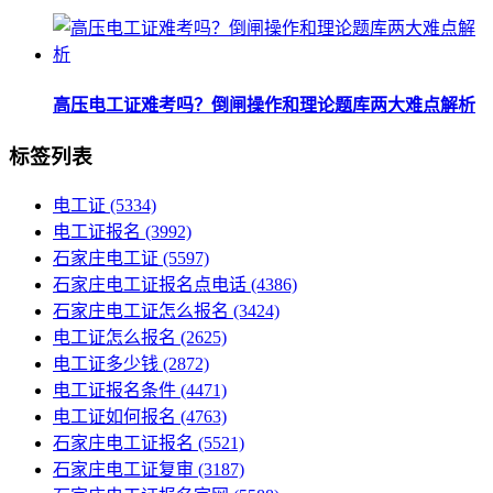
高压电工证难考吗？倒闸操作和理论题库两大难点解析
标签列表
电工证
(5334)
电工证报名
(3992)
石家庄电工证
(5597)
石家庄电工证报名点电话
(4386)
石家庄电工证怎么报名
(3424)
电工证怎么报名
(2625)
电工证多少钱
(2872)
电工证报名条件
(4471)
电工证如何报名
(4763)
石家庄电工证报名
(5521)
石家庄电工证复审
(3187)