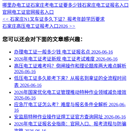
哪里办电工证
石家庄考电工证要多少钱
石家庄电工证报名入口
官网
电工证官网报名入口
<<
石家庄N1叉车证多久下证？报考年龄学历要求
石家庄高压电工证报考入口2026
>>
您可以还会对下面的文章感兴趣：
办理电工证一般多少钱 电工证报名点
2026-06-16
2026年电工证考证新规 电工证考试难度
2026-06-16
高压电工证难考吗？倒闸操作和理论题库两大难点解析
2026-06-16
低压电工证多久能考下来？从报名到拿证的全流程时间
表
2026-06-16
2026年国家优化电工证管理推动特种作业领域减负增效
2026-06-16
应急厅电工证怎么考？难度与报名条件全解析
2026-06-
16
安监局特种作业操作证焊工证官方查询网址
2026-06-16
2026年电工证报名全指南：官网入口、报考流程与防骗
攻略
2026-06-16